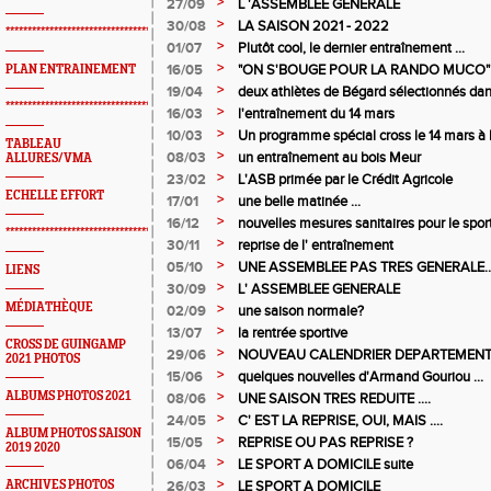
>
27/09
L 'ASSEMBLEE GENERALE
>
30/08
LA SAISON 2021 - 2022
*************************************************
>
01/07
Plutôt cool, le dernier entraînement ...
>
16/05
"ON S'BOUGE POUR LA RANDO MUCO"
PLAN ENTRAINEMENT
>
19/04
deux athlètes de Bégard sélectionnés da
*************************************************
>
16/03
l'entraînement du 14 mars
>
10/03
Un programme spécial cross le 14 mars à
TABLEAU
>
08/03
un entraînement au bois Meur
ALLURES/VMA
>
23/02
L'ASB primée par le Crédit Agricole
ECHELLE EFFORT
>
17/01
une belle matinée ...
>
16/12
nouvelles mesures sanitaires pour le spor
*************************************************
décembre
>
30/11
reprise de l' entraînement
>
05/10
UNE ASSEMBLEE PAS TRES GENERALE..
LIENS
>
30/09
L' ASSEMBLEE GENERALE
MÉDIATHÈQUE
>
02/09
une saison normale?
>
13/07
la rentrée sportive
CROSS DE GUINGAMP
>
29/06
NOUVEAU CALENDRIER DEPARTEMEN
2021 PHOTOS
>
15/06
quelques nouvelles d'Armand Gouriou ...
>
ALBUMS PHOTOS 2021
08/06
UNE SAISON TRES REDUITE ....
>
24/05
C' EST LA REPRISE, OUI, MAIS ....
ALBUM PHOTOS SAISON
>
15/05
REPRISE OU PAS REPRISE ?
2019 2020
>
06/04
LE SPORT A DOMICILE suite
>
ARCHIVES PHOTOS
26/03
LE SPORT A DOMICILE