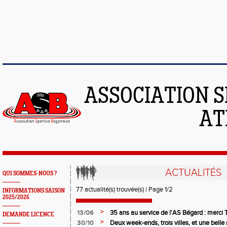
ASSOCIATION S
AT
ACTUALITÉS
QUI SOMMES-NOUS ?
77 actualité(s) trouvée(s) | Page 1/2
INFORMATIONS SAISON
2025/2026
>
13/06
35 ans au service de l'AS Bégard : merci T
DEMANDE LICENCE
>
30/10
Deux week-ends, trois villes, et une bel