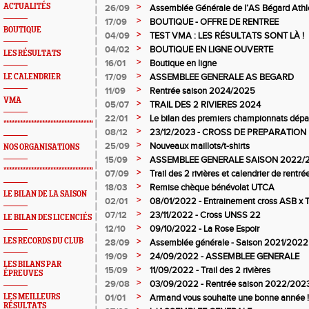
pour l’AS Bégard !
>
ACTUALITÉS
26/09
Assemblée Générale de l’AS Bégard Athl
>
17/09
BOUTIQUE - OFFRE DE RENTREE
BOUTIQUE
>
04/09
TEST VMA : LES RÉSULTATS SONT LÀ !
>
04/02
BOUTIQUE EN LIGNE OUVERTE
LES RÉSULTATS
>
16/01
Boutique en ligne
>
17/09
ASSEMBLEE GENERALE AS BEGARD
LE CALENDRIER
>
11/09
Rentrée saison 2024/2025
VMA
>
05/07
TRAIL DES 2 RIVIERES 2024
>
22/01
Le bilan des premiers championnats dép
*************************************************
>
08/12
23/12/2023 - CROSS DE PREPARATION
>
25/09
Nouveaux maillots/t-shirts
NOS ORGANISATIONS
>
15/09
ASSEMBLEE GENERALE SAISON 2022/
*************************************************
>
07/09
Trail des 2 rivières et calendrier de rentré
>
18/03
Remise chèque bénévolat UTCA
LE BILAN DE LA SAISON
>
02/01
08/01/2022 - Entrainement cross ASB x T
>
07/12
23/11/2022 - Cross UNSS 22
LE BILAN DES LICENCIÉS
>
12/10
09/10/2022 - La Rose Espoir
>
LES RECORDS DU CLUB
28/09
Assemblée générale - Saison 2021/2022
>
19/09
24/09/2022 - ASSEMBLEE GENERALE
LES BILANS PAR
>
15/09
11/09/2022 - Trail des 2 rivières
ÉPREUVES
>
29/08
03/09/2022 - Rentrée saison 2022/202
>
LES MEILLEURS
01/01
Armand vous souhaite une bonne année !
RÉSULTATS