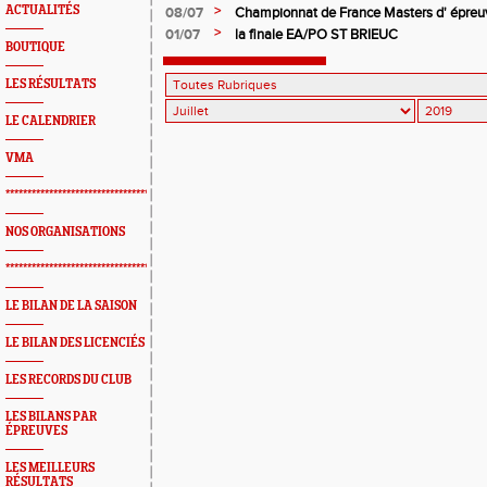
>
ACTUALITÉS
08/07
Championnat de France Masters d' épre
Sévigné
>
01/07
la finale EA/PO ST BRIEUC
BOUTIQUE
LES RÉSULTATS
LE CALENDRIER
VMA
*************************************************
NOS ORGANISATIONS
*************************************************
LE BILAN DE LA SAISON
LE BILAN DES LICENCIÉS
LES RECORDS DU CLUB
LES BILANS PAR
ÉPREUVES
LES MEILLEURS
RÉSULTATS