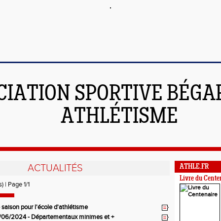
CIATION SPORTIVE BÉGAR
ATHLÉTISME
ACTUALITÉS
ATHLE.FR
Livre du Cente
) | Page 1/1
 saison pour l'école d'athlétisme
/06/2024 - Départementaux minimes et +