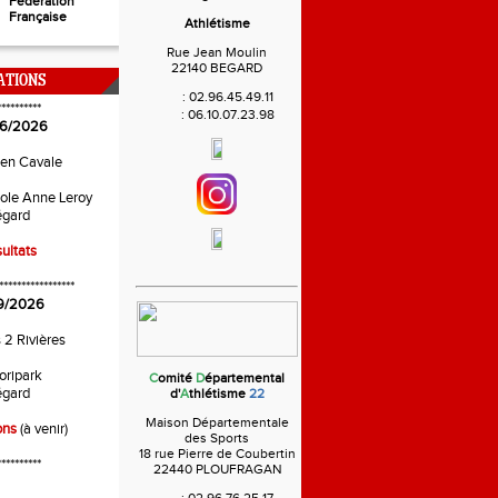
Fédération
Française
Athlétisme
Rue Jean Moulin
22140 BEGARD
ATIONS
:
02.96.45.49.11
**********
:
06.10.07.23.98
6/2026
 en Cavale
ole Anne Leroy
gard
ultats
*****************
9/2026
s 2 Rivières
oripark
C
omité
D
épartemental
gard
d'
A
thlétisme
22
Maison Départementale
ons
(à venir)
des Sports
18 rue Pierre de Coubertin
**********
22440 PLOUFRAGAN
: 02.96.76.25.17