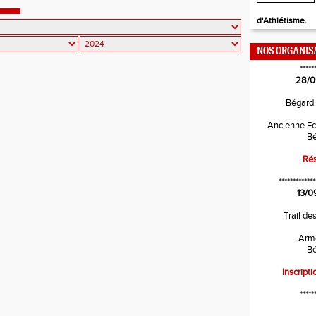
d'Athlétisme.
NOS ORGANIS
*****
28/0
Bégard
Ancienne Ec
Bé
Rés
*************
13/0
Trail de
Arm
Bé
Inscripti
*****