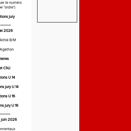
quer le numéro
e "ordre")
tions jury
**********
ai 2026
 Athlé B/M
 Agathon
raires
ret CNJ
tions U 14
ons jury U 14
tions U 16
ons jury U 16
*********
 juin 2026
ementaux