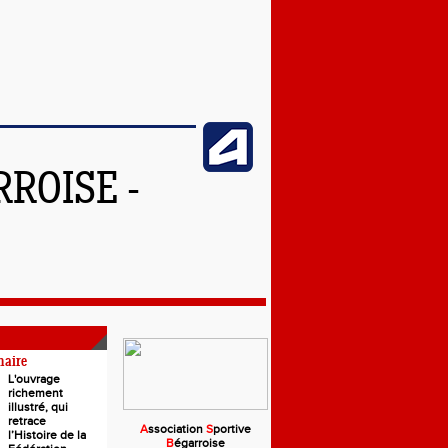
ROISE -
naire
L'ouvrage
richement
illustré, qui
retrace
A
ssociation
S
portive
l’Histoire de la
B
égarroise