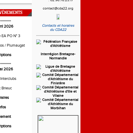
contact@cda22.org
ÉVÉNEMENTS
**********
Contacts et horaires
ril 2026
du CDA22
e EA PO N° 3
ros / Plumaugat
Interrégion Bretagne-
riptions
Normandie
**********
ai 2026
 Interclubs
t Brieuc
raires
nfos
lement
riptions