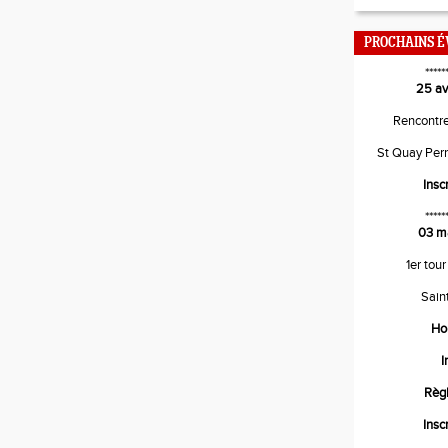
PROCHAINS 
*****
25 av
Rencontr
St Quay Per
Insc
*****
03 m
1er tour
Sain
Ho
I
Règ
Insc