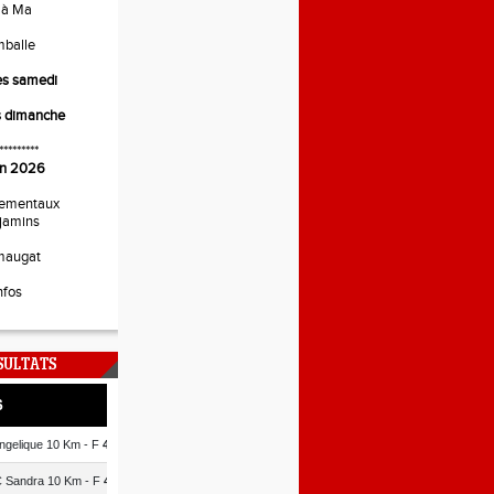
 à Ma
mballe
es samedi
s dimanche
*********
uin 2026
ementaux
jamins
maugat
nfos
SULTATS