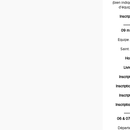
(bien indi
d'équip
Inscrip
*****
09 m
Equipe
Saint
Ho
Liv
Inscrip
Inscripti
Inscrip
Inscripti
*****
06 & 07
Départ