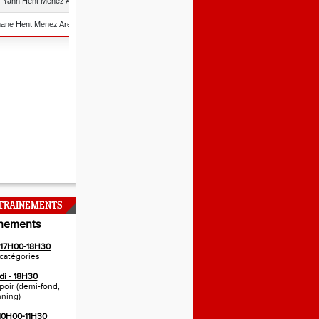
NTRAINEMENTS
inements
- 17H00-18H30
catégories
di - 18H30
spoir (demi-fond,
nning)
 10H00-11H30