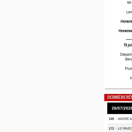
Mi
La
Horair
Horaire
*****
13 j
Départ
Ben
Plu
I
DERNIERS RÉ