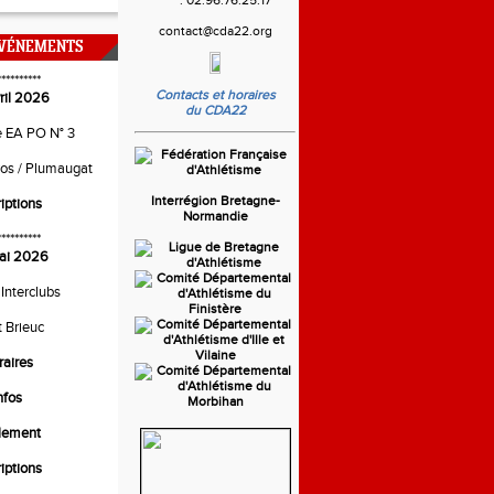
contact@cda22.org
ÉVÉNEMENTS
**********
Contacts et horaires
ril 2026
du CDA22
e EA PO N° 3
ros / Plumaugat
Interrégion Bretagne-
riptions
Normandie
**********
ai 2026
 Interclubs
t Brieuc
raires
nfos
lement
riptions