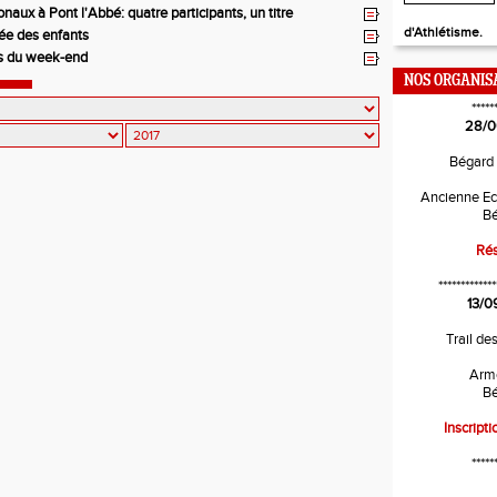
onaux à Pont l'Abbé: quatre participants, un titre
d'Athlétisme.
née des enfants
ils du week-end
NOS ORGANIS
*****
28/0
Bégard
Ancienne Ec
Bé
Rés
*************
13/0
Trail de
Arm
Bé
Inscripti
*****