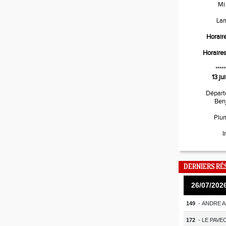
Mi
La
Horair
Horaire
*****
13 j
Départ
Ben
Plu
I
DERNIERS RÉ