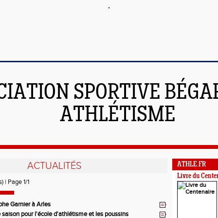
CIATION SPORTIVE BÉGAR
ATHLÉTISME
ACTUALITÉS
ATHLE.FR
Livre du Cente
) | Page 1/1
phe Garnier à Arles
e saison pour l'école d'athlétisme et les poussins