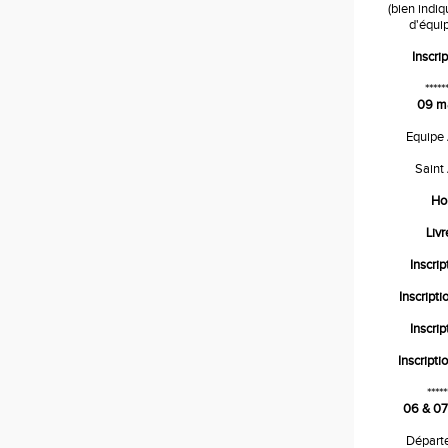
(bien indi
d'équip
Inscrip
*****
09 m
Equipe
Saint
Ho
Liv
Inscrip
Inscripti
Inscrip
Inscripti
*****
06 & 07
Départ