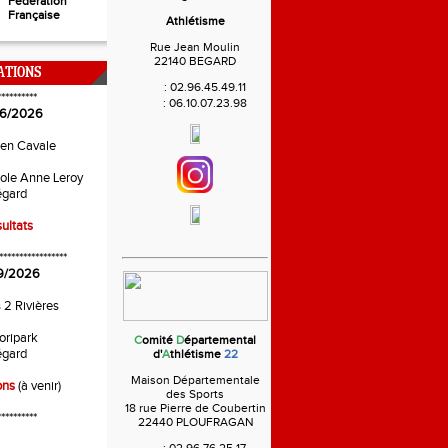
Fédération
Française
Athlétisme
Rue Jean Moulin
22140 BEGARD
ATIONS
:
02.96.45.49.11
**********
:
06.10.07.23.98
6/2026
 en Cavale
ole Anne Leroy
gard
ultats
*****************
9/2026
s 2 Rivières
oripark
C
omité
D
épartemental
gard
d'
A
thlétisme
22
Maison Départementale
ons
(à venir)
des Sports
18 rue Pierre de Coubertin
**********
22440 PLOUFRAGAN
: 02.96.76.25.17