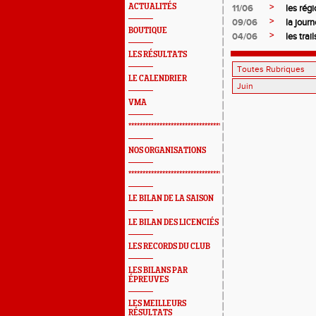
>
ACTUALITÉS
11/06
les régi
>
09/06
la jour
BOUTIQUE
>
04/06
les tra
LES RÉSULTATS
LE CALENDRIER
VMA
*************************************************
NOS ORGANISATIONS
*************************************************
LE BILAN DE LA SAISON
LE BILAN DES LICENCIÉS
LES RECORDS DU CLUB
LES BILANS PAR
ÉPREUVES
LES MEILLEURS
RÉSULTATS