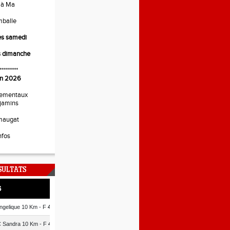
 à Ma
mballe
es samedi
s dimanche
*********
uin 2026
ementaux
jamins
maugat
nfos
SULTATS