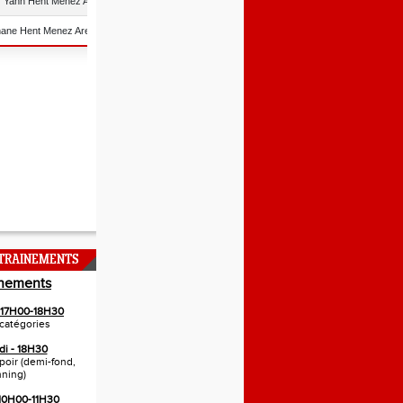
NTRAINEMENTS
inements
- 17H00-18H30
catégories
di - 18H30
spoir (demi-fond,
nning)
 10H00-11H30