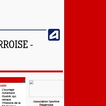
ROISE -
naire
L'ouvrage
richement
illustré, qui
retrace
A
ssociation
S
portive
l’Histoire de la
B
égarroise