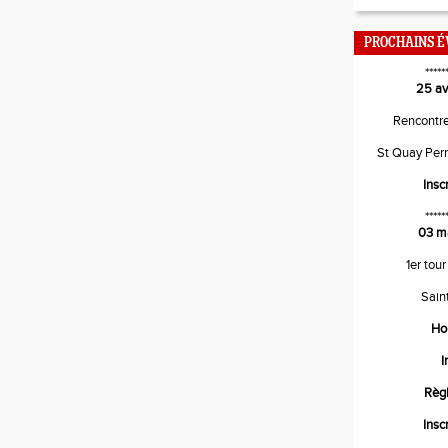
PROCHAINS 
*****
25 av
Rencontr
St Quay Per
Insc
*****
03 m
1er tour
Sain
Ho
I
Règ
Insc