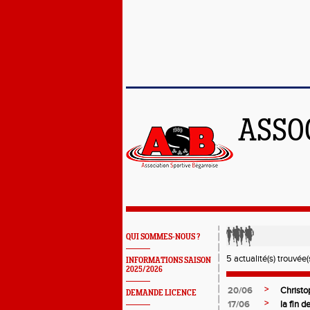
ASSO
QUI SOMMES-NOUS ?
5 actualité(s) trouvée(s
INFORMATIONS SAISON
2025/2026
>
20/06
Christo
DEMANDE LICENCE
>
17/06
la fin d