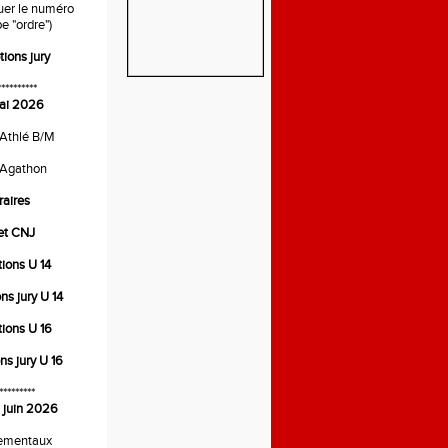
quer le numéro
e "ordre")
tions jury
**********
ai 2026
 Athlé B/M
 Agathon
raires
ret CNJ
tions U 14
ons jury U 14
tions U 16
ons jury U 16
*********
 juin 2026
ementaux