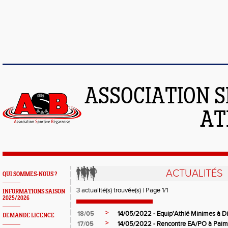
ASSOCIATION S
AT
ACTUALITÉS
QUI SOMMES-NOUS ?
3 actualité(s) trouvée(s) | Page 1/1
INFORMATIONS SAISON
2025/2026
>
18/05
14/05/2022 - Equip'Athlé Minimes à D
DEMANDE LICENCE
>
17/05
14/05/2022 - Rencontre EA/PO à Paim