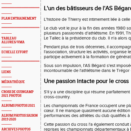
L'un des bâtisseurs de l'AS Bégar
*************************************************
PLAN ENTRAINEMENT
L'histoire de Thierry est intimement liée à cell
Le club voit le jour à la fin des années 1980 s
*************************************************
plusieurs passionnés d'athlétisme. En 1991, 
Le Tallec à la présidence du club. Il n'a alors 
TABLEAU
ALLURES/VMA
Pendant plus de trois décennies, il accompa
l'association, structure les activités, organise 
ECHELLE EFFORT
participe activement à la formation de générati
*************************************************
Sous son impulsion, l'AS Bégard s'est impos
incontournable de l'athlétisme dans le Trégor 
LIENS
Une passion intacte pour le cross
MÉDIATHÈQUE
S'il y a une discipline qui résume parfaitement 
CROSS DE GUINGAMP
2021 PHOTOS
cross-country.
Les championnats de France occupent une pla
ALBUMS PHOTOS 2021
cœur. Il ne manque quasiment aucune édition e
performances des athlètes du club qualifiés à 
ALBUM PHOTOS SAISON
2019 2020
Cette passion du cross l'a également conduit 
reprises les championnats départementaux à 
ARCHIVES PHOTOS