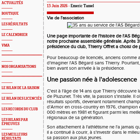
ACTUALITÉS
13 Juin 2026 -
Emeric Tassel
BOUTIQUE
Vie de l'association
LES RÉSULTATS
LE CALENDRIER
Une page importante de l'histoire de l'AS Bég
notre prochaine assemblée générale. Après 3
VMA
présidence du club, Thierry Offret a choisi de p
*************************************************
Pour beaucoup de licenciés, anciens comme actue
d'imaginer l'AS Bégard sans Thierry. Pourtant
NOS ORGANISATIONS
bien avant son arrivée à la présidence.
*************************************************
Une passion née à l'adolescence
LE BILAN DE LA SAISON
C'est à l'âge de 14 ans que Thierry découvre l
de Pluzunet. Très vite, la passion s'installe. I
LE BILAN DES LICENCIÉS
résultats sportifs, devenant notamment champ
d'Armor en cross-country en 1976, champion 
LES RECORDS DU CLUB
000 mètres en 1981 et figurant parmi les meille
régionaux de sa génération.
LES BILANS PAR
ÉPREUVES
Son attachement à l'athlétisme ne l'a jamais qu
il a continué à courir, à s'investir dans le milie
LES MEILLEURS
sa passion aux plus jeunes.
RÉSULTATS