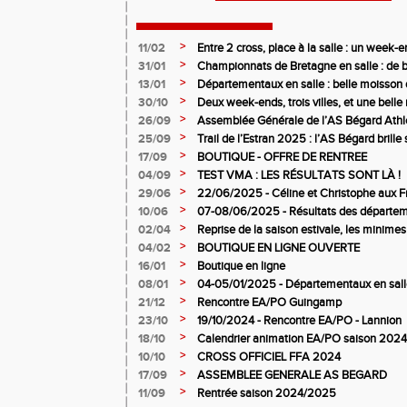
>
11/02
Entre 2 cross, place à la salle : un week
>
31/01
Championnats de Bretagne en salle : de b
juniors filles de l’AS Bégard Athlétisme
>
13/01
Départementaux en salle : belle moisson 
Bégard Athlétisme
>
30/10
Deux week-ends, trois villes, et une bel
pour l’AS Bégard !
>
26/09
Assemblée Générale de l’AS Bégard Athl
>
25/09
Trail de l’Estran 2025 : l’AS Bégard brille s
>
17/09
BOUTIQUE - OFFRE DE RENTREE
>
04/09
TEST VMA : LES RÉSULTATS SONT LÀ !
>
29/06
22/06/2025 - Céline et Christophe aux F
>
10/06
07-08/06/2025 - Résultats des départem
>
02/04
Reprise de la saison estivale, les minimes
>
04/02
BOUTIQUE EN LIGNE OUVERTE
>
16/01
Boutique en ligne
>
08/01
04-05/01/2025 - Départementaux en salle
>
21/12
Rencontre EA/PO Guingamp
>
23/10
19/10/2024 - Rencontre EA/PO - Lannion
>
18/10
Calendrier animation EA/PO saison 202
>
10/10
CROSS OFFICIEL FFA 2024
>
17/09
ASSEMBLEE GENERALE AS BEGARD
>
11/09
Rentrée saison 2024/2025