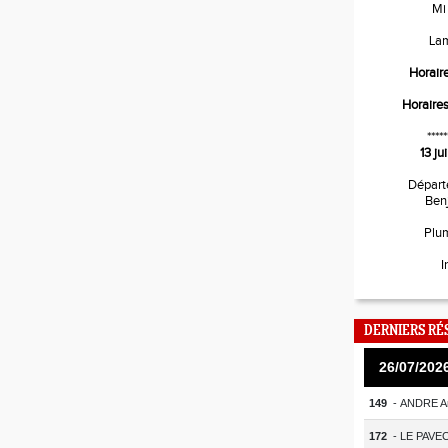
Mi
La
Horair
Horaire
*****
13 j
Départ
Ben
Plu
I
DERNIERS RÉ