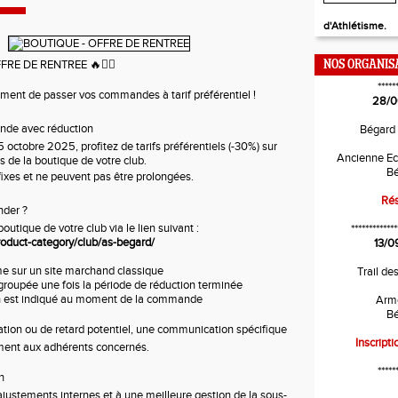
d'Athlétisme.
FFRE DE RENTREE 🔥🏃‍♀️
NOS ORGANIS
*****
moment de passer vos commandes à tarif préférentiel !
28/0
nde avec réduction
Bégard
octobre 2025, profitez de tarifs préférentiels (-30%) sur
Ancienne Ec
s de la boutique de votre club.
Bé
fixes et ne peuvent pas être prolongées.
Rés
der ?
boutique de votre club via le lien suivant :
*************
product-category/club/as-begard/
13/0
sur un site marchand classique
Trail de
 groupée une fois la période de réduction terminée
son est indiqué au moment de la commande
Arm
Bé
tion ou de retard potentiel, une communication spécifique
Inscripti
ment aux adhérents concernés.
*****
n
ajustements internes et à une meilleure gestion de la sous-