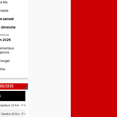
 à Ma
mballe
es samedi
s dimanche
*********
uin 2026
ementaux
jamins
maugat
nfos
SULTATS