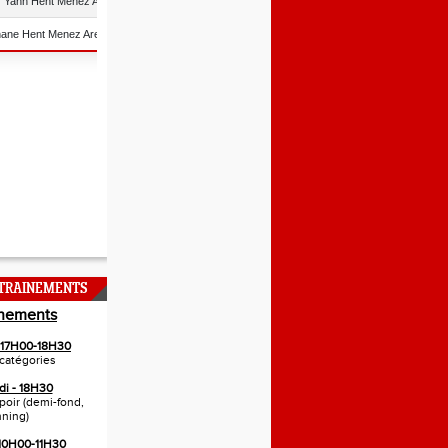
NTRAINEMENTS
inements
- 17H00-18H30
catégories
di - 18H30
spoir (demi-fond,
nning)
 10H00-11H30