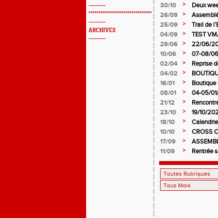
Bégard A
>
30/10
Deux week
pour l’AS
>
*************************************************
26/09
Assemblé
>
25/09
Trail de l
ARCHIVES
>
04/09
TEST VMA
>
29/06
22/06/202
>
10/06
07-08/06/
>
02/04
Reprise d
>
04/02
BOUTIQU
>
16/01
Boutique 
>
08/01
04-05/01/
>
21/12
Rencontr
>
23/10
19/10/202
>
18/10
Calendri
>
10/10
CROSS O
>
17/09
ASSEMBL
>
11/09
Rentrée 