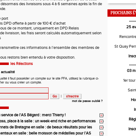
s désormais des livraisons sous 4 à 6 semaines après la fin de
nde.
PROCHAINS 
e port
*****
ais DPD offerte à partir de 100 € d’achat
25 av
ssous de ce montant, uniquement en DPD Relais
de livraison, les frais seront calculés automatiquement selon
Rencontr
s
St Quay Per
 transmettre ces informations à l’ensemble des membres de
Insc
nous restons bien entendu à votre disposition.
les Réactions
*****
03 m
actualité
ité il faut posséder un compte sur le site FFA, utilisez la rubrique ci-
1er tour
fier ou vous créer un compte.
Sain
|
Ho
mot de passe oublié ?
I
service de l'AS Bégard : merci Thierry !
Règ
ross, place à la salle : un week-end riche en performances
ats de Bretagne en salle : de beaux résultats pour les
Insc
lles de l’AS Bégard Athlétisme
ntaux en salle : belle moisson de médailles pour l’AS