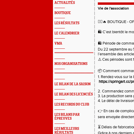
ACTUALITÉS
Vie de l'association
BOUTIQUE
🏃‍♂️🔥 BOUTIQUE - O
LES RÉSULTATS
🛍️ C’est bientôt le 
LE CALENDRIER
🛍️ Période de comma
VMA
Du 22 septembre au 5 
*************************************************
l’ensemble des article
⚠️ Ces périodes sont 
NOS ORGANISATIONS
📦 Comment comman
*************************************************
1. Rendez-vous sur la 
https://springart.cc/
LE BILAN DE LA SAISON
2. Commandez comme 
LE BILAN DES LICENCIÉS
3. La production sera
4. Le délai de livrai
LES RECORDS DU CLUB
👉 En cas de complica
LES BILANS PAR
sera envoyée directe
ÉPREUVES
⏳ Délais de fabricatio
LES MEILLEURS
RÉSULTATS
Grâce à nos derniers 