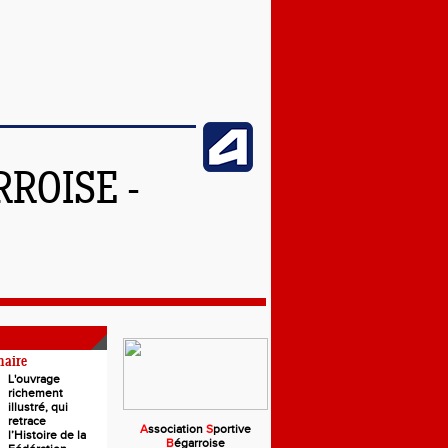
ROISE -
naire
L'ouvrage
richement
illustré, qui
retrace
A
ssociation
S
portive
l’Histoire de la
B
égarroise