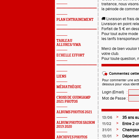
traitance, nous vison
la période de comma
*************************************************
🚚 Livraison et frais d
PLAN ENTRAINEMENT
Livraison en point rel
Forfait de 5 € en de
*************************************************
Pour tout autre mode 
les tarifs transporteur
TABLEAU
ALLURES/VMA
Merci de bien vouloir
votre club.
ECHELLE EFFORT
Pour toute question, 
*************************************************
Commentez cette 
LIENS
Pour commenter une actual
dessous pour vous identi
MÉDIATHÈQUE
Login (Email)
:
CROSS DE GUINGAMP
Mot de Passe
:
2021 PHOTOS
ALBUMS PHOTOS 2021
>
13/06
35 ans au 
ALBUM PHOTOS SAISON
>
11/02
Entre 2 c
2019 2020
>
31/01
Championn
juniors fi
>
13/01
Départeme
ARCHIVES PHOTOS