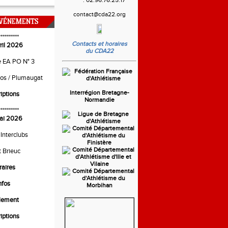
contact@cda22.org
ÉVÉNEMENTS
**********
Contacts et horaires
ril 2026
du CDA22
e EA PO N° 3
ros / Plumaugat
Interrégion Bretagne-
riptions
Normandie
**********
ai 2026
 Interclubs
t Brieuc
raires
nfos
lement
riptions