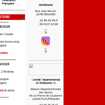
Fédération
Française
Athlétisme
Rue Jean Moulin
22140 BEGARD
ATIONS
:
02.96.45.49.11
**********
:
06.10.07.23.98
6/2026
 en Cavale
ole Anne Leroy
gard
ultats
*****************
9/2026
s 2 Rivières
oripark
C
omité
D
épartemental
gard
d'
A
thlétisme
22
Maison Départementale
ons
(à venir)
des Sports
18 rue Pierre de Coubertin
**********
22440 PLOUFRAGAN
: 02.96.76.25.17