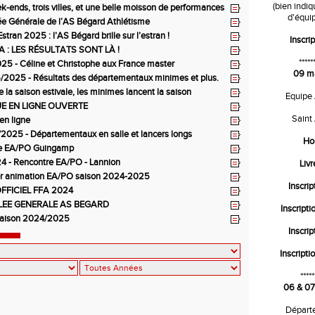
thlétisme
(bien indi
-ends, trois villes, et une belle moisson de performances
d'équip
 Bégard !
e Générale de l’AS Bégard Athlétisme
’Estran 2025 : l’AS Bégard brille sur l’estran !
Inscrip
 : LES RÉSULTATS SONT LÀ !
*****
5 - Céline et Christophe aux France master
09 m
2025 - Résultats des départementaux minimes et plus.
e la saison estivale, les minimes lancent la saison
Equipe
E EN LIGNE OUVERTE
Saint
en ligne
2025 - Départementaux en salle et lancers longs
Ho
e EA/PO Guingamp
4 - Rencontre EA/PO - Lannion
Liv
er animation EA/PO saison 2024-2025
Inscrip
FFICIEL FFA 2024
EE GENERALE AS BEGARD
Inscripti
saison 2024/2025
Inscrip
Inscripti
*****
06 & 07
Départ