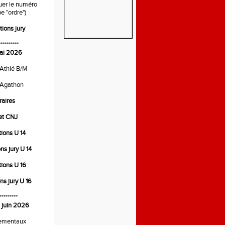
quer le numéro
e "ordre")
tions jury
**********
ai 2026
 Athlé B/M
 Agathon
raires
ret CNJ
tions U 14
ons jury U 14
tions U 16
ons jury U 16
*********
 juin 2026
ementaux