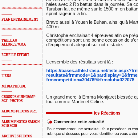
haies avec 2 Rp battus dans la journée. Sa c
Turuban fait de même sur le 1500 m en batta
*************************************************
sprint rageur à la fin.
PLAN ENTRAINEMENT
Bravo aussi à Youen le Buhan, ainsi qu’à Mart
400 m.
*************************************************
Christophe enchainait 4 épreuves afin de prép
compétitions sont une bonne occasion de s’en
TABLEAU
d’équipement adequat sur notre stade.
ALLURES/VMA
ECHELLE EFFORT
L’ensemble des résultats sont là :
*************************************************
https://bases.athle.fr/asp.
net/liste.aspx?f
resultats&frmmode=1&
pardisplay=1&frm
LIENS
frmcompetition=304769&frmclub=
022078
MÉDIATHÈQUE
Un grand merci à Emma Montjaret blessée qu
CROSS DE GUINGAMP
2021 PHOTOS
tout comme Martin et Céline.
ALBUMS PHOTOS 2021
les Réactions
Commentez cette actualité
ALBUM PHOTOS SAISON
2019 2020
Pour commenter une actualité il faut posséder un compt
rubrique ci-dessous pour vous identifier ou vous crée
ARCHIVES PHOTOS