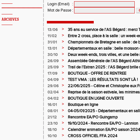
Login (Email)
:
*************************************************
Mot de Passe
:
ARCHIVES
>
13/06
35 ans au service de l'AS Bégard : merci T
>
11/02
Entre 2 cross, place à la salle : un week
>
31/01
Championnats de Bretagne en salle : de b
juniors filles de l’AS Bégard Athlétisme
>
13/01
Départementaux en salle : belle moisson 
Bégard Athlétisme
>
30/10
Deux week-ends, trois villes, et une bel
pour l’AS Bégard !
>
26/09
Assemblée Générale de l’AS Bégard Athl
>
25/09
Trail de l’Estran 2025 : l’AS Bégard brille s
>
17/09
BOUTIQUE - OFFRE DE RENTREE
>
04/09
TEST VMA : LES RÉSULTATS SONT LÀ !
>
29/06
22/06/2025 - Céline et Christophe aux F
>
02/04
Reprise de la saison estivale, les minimes
>
04/02
BOUTIQUE EN LIGNE OUVERTE
>
16/01
Boutique en ligne
>
08/01
04-05/01/2025 - Départementaux en salle
>
21/12
Rencontre EA/PO Guingamp
>
23/10
19/10/2024 - Rencontre EA/PO - Lannion
>
18/10
Calendrier animation EA/PO saison 202
>
10/10
CROSS OFFICIEL FFA 2024