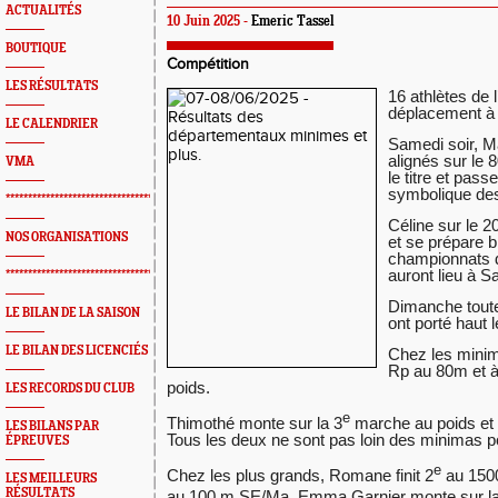
ACTUALITÉS
10 Juin 2025 -
Emeric Tassel
BOUTIQUE
Compétition
LES RÉSULTATS
16 athlètes de l
déplacement à 
LE CALENDRIER
Samedi soir, Ma
alignés sur le 
VMA
le titre et pass
symbolique des
*************************************************
Céline sur le 
NOS ORGANISATIONS
et se prépare b
championnats 
auront lieu à S
*************************************************
Dimanche toute 
LE BILAN DE LA SAISON
ont porté haut 
LE BILAN DES LICENCIÉS
Chez les mini
Rp au 80m et à 
poids.
LES RECORDS DU CLUB
e
Thimothé monte sur la 3
marche au poids et 
LES BILANS PAR
Tous les deux ne sont pas loin des minimas p
ÉPREUVES
e
Chez les plus grands, Romane finit 2
au 1500
LES MEILLEURS
RÉSULTATS
au 100 m SE/Ma. Emma Garnier monte sur la