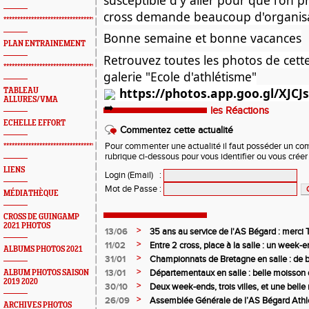
cross demande beaucoup d'organisa
*************************************************
Bonne semaine et bonne vacances
PLAN ENTRAINEMENT
Retrouvez toutes les photos de cett
*************************************************
galerie "Ecole d'athlétisme"
https://photos.app.goo.gl/XJC
TABLEAU
ALLURES/VMA
les Réactions
ECHELLE EFFORT
Commentez cette actualité
Pour commenter une actualité il faut posséder un compt
*************************************************
rubrique ci-dessous pour vous identifier ou vous crée
LIENS
Login (Email)
:
Mot de Passe
:
MÉDIATHÈQUE
CROSS DE GUINGAMP
2021 PHOTOS
>
13/06
35 ans au service de l'AS Bégard : merci T
>
11/02
Entre 2 cross, place à la salle : un week
ALBUMS PHOTOS 2021
>
31/01
Championnats de Bretagne en salle : de b
juniors filles de l’AS Bégard Athlétisme
>
13/01
Départementaux en salle : belle moisson 
ALBUM PHOTOS SAISON
2019 2020
Bégard Athlétisme
>
30/10
Deux week-ends, trois villes, et une bel
pour l’AS Bégard !
>
26/09
Assemblée Générale de l’AS Bégard Athl
ARCHIVES PHOTOS