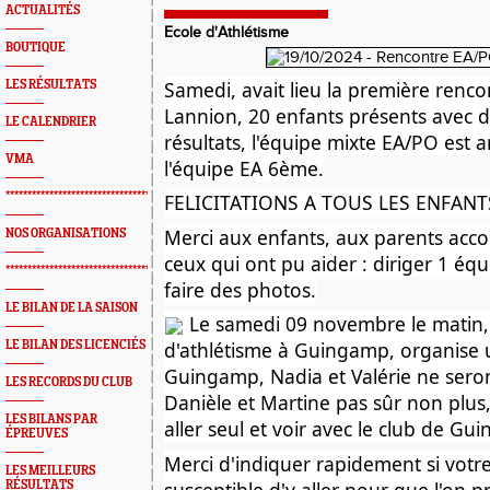
ACTUALITÉS
Ecole d'Athlétisme
BOUTIQUE
Samedi, avait lieu la première renco
LES RÉSULTATS
Lannion, 20 enfants présents avec d
LE CALENDRIER
résultats, l'équipe mixte EA/PO est 
VMA
l'équipe EA 6ème.
*************************************************
FELICITATIONS A TOUS LES ENFAN
Merci aux enfants, aux parents acc
NOS ORGANISATIONS
ceux qui ont pu aider : diriger 1 équi
*************************************************
faire des photos.
LE BILAN DE LA SAISON
Le samedi 09 novembre le matin,
d'athlétisme à Guingamp, organise u
LE BILAN DES LICENCIÉS
Guingamp, Nadia et Valérie ne sero
LES RECORDS DU CLUB
Danièle et Martine pas sûr non plus,
LES BILANS PAR
aller seul et voir avec le club de Gu
ÉPREUVES
Merci d'indiquer rapidement si votre
LES MEILLEURS
susceptible d'y aller pour que l'on p
RÉSULTATS