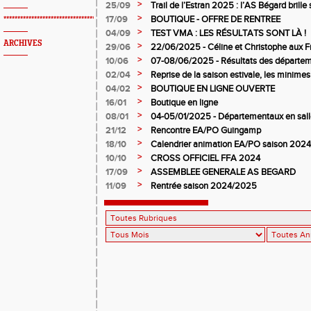
>
25/09
Trail de l’Estran 2025 : l’AS Bégard brille s
>
17/09
BOUTIQUE - OFFRE DE RENTREE
*************************************************
>
04/09
TEST VMA : LES RÉSULTATS SONT LÀ !
ARCHIVES
>
29/06
22/06/2025 - Céline et Christophe aux F
>
10/06
07-08/06/2025 - Résultats des départem
>
02/04
Reprise de la saison estivale, les minimes
>
04/02
BOUTIQUE EN LIGNE OUVERTE
>
16/01
Boutique en ligne
>
08/01
04-05/01/2025 - Départementaux en salle
>
21/12
Rencontre EA/PO Guingamp
>
18/10
Calendrier animation EA/PO saison 202
>
10/10
CROSS OFFICIEL FFA 2024
>
17/09
ASSEMBLEE GENERALE AS BEGARD
>
11/09
Rentrée saison 2024/2025