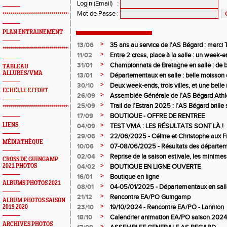
Login (Email)
:
Mot de Passe
:
*************************************************
PLAN ENTRAINEMENT
>
13/06
35 ans au service de l'AS Bégard : merci T
*************************************************
>
11/02
Entre 2 cross, place à la salle : un week
>
31/01
Championnats de Bretagne en salle : de b
TABLEAU
juniors filles de l’AS Bégard Athlétisme
ALLURES/VMA
>
13/01
Départementaux en salle : belle moisson 
Bégard Athlétisme
>
30/10
Deux week-ends, trois villes, et une bel
ECHELLE EFFORT
pour l’AS Bégard !
>
26/09
Assemblée Générale de l’AS Bégard Athl
>
25/09
Trail de l’Estran 2025 : l’AS Bégard brille s
*************************************************
>
17/09
BOUTIQUE - OFFRE DE RENTREE
>
LIENS
04/09
TEST VMA : LES RÉSULTATS SONT LÀ !
>
29/06
22/06/2025 - Céline et Christophe aux F
MÉDIATHÈQUE
>
10/06
07-08/06/2025 - Résultats des départem
>
02/04
Reprise de la saison estivale, les minimes
CROSS DE GUINGAMP
>
2021 PHOTOS
04/02
BOUTIQUE EN LIGNE OUVERTE
>
16/01
Boutique en ligne
ALBUMS PHOTOS 2021
>
08/01
04-05/01/2025 - Départementaux en salle
>
21/12
Rencontre EA/PO Guingamp
ALBUM PHOTOS SAISON
>
23/10
19/10/2024 - Rencontre EA/PO - Lannion
2019 2020
>
18/10
Calendrier animation EA/PO saison 202
ARCHIVES PHOTOS
>