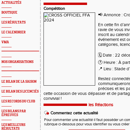
ACTUALITÉS
Compétition
BOUTIQUE
📢 Annonce : Cro
LES RÉSULTATS
En cette fin d’a
ravie de vous invi
LE CALENDRIER
inscrit au calendr
événement est ou
VMA
catégories, licen
*************************************************
🗓 Date : 22 dé
NOS ORGANISATIONS
🕐 Heure : À part
📍 Lieu : Stade d
*************************************************
Restez connecté
LE BILAN DE LA SAISON
communiquerons t
précises et les 
LE BILAN DES LICENCIÉS
cette occasion de vous dépasser et de partag
convivial !
LES RECORDS DU CLUB
les Réactions
LES BILANS PAR
Commentez cette actualité
ÉPREUVES
Pour commenter une actualité il faut posséder un compt
rubrique ci-dessous pour vous identifier ou vous crée
LES MEILLEURS
RÉSULTATS