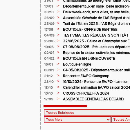
31/01
Championnats de Bretagne en salle : de b
juniors filles de l’AS Bégard Athlétisme
>
13/01
Départementaux en salle : belle moisson 
Bégard Athlétisme
>
30/10
Deux week-ends, trois villes, et une bel
pour l’AS Bégard !
>
26/09
Assemblée Générale de l’AS Bégard Athl
>
25/09
Trail de l’Estran 2025 : l’AS Bégard brille s
>
17/09
BOUTIQUE - OFFRE DE RENTREE
>
04/09
TEST VMA : LES RÉSULTATS SONT LÀ !
>
29/06
22/06/2025 - Céline et Christophe aux F
>
10/06
07-08/06/2025 - Résultats des départem
>
02/04
Reprise de la saison estivale, les minimes
>
04/02
BOUTIQUE EN LIGNE OUVERTE
>
16/01
Boutique en ligne
>
08/01
04-05/01/2025 - Départementaux en salle
>
21/12
Rencontre EA/PO Guingamp
>
23/10
19/10/2024 - Rencontre EA/PO - Lannion
>
18/10
Calendrier animation EA/PO saison 202
>
10/10
CROSS OFFICIEL FFA 2024
>
17/09
ASSEMBLEE GENERALE AS BEGARD