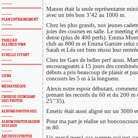
Manon était la seule représentante minim
*************************************************
avec un très bon 3’42 au 1000 m.
PLAN ENTRAINEMENT
Chez les plus grands, nos jeunes cadett
joies des courses en salle. Le meeting éta
*************************************************
dense (plus de 400 perfs). Emma Montj
TABLEAU
club au 800 m et Emma Garnier celui d
ALLURES/VMA
Sarah et Léa ont bien réussi leur rentrée
ECHELLE EFFORT
Chez les Gars de belles perf aussi. Mar
encourageants à 15 jours des combinés, 
*************************************************
débuts a pris beaucoup de plaisir et pa
LIENS
concours les 5 m à la longueur.
MÉDIATHÈQUE
Alexis notre espoir débutant, commence 
prenant les records du 60 et du 200 m e
CROSS DE GUINGAMP
25’’35).
2021 PHOTOS
Emeric était aussi aligné sur un 3000 et
ALBUMS PHOTOS 2021
Pour ma part je réalise un bonconcours
ALBUM PHOTOS SAISON
2019 2020
m 80.
Un grand merci aux parents qui ont a
ARCHIVES PHOTOS