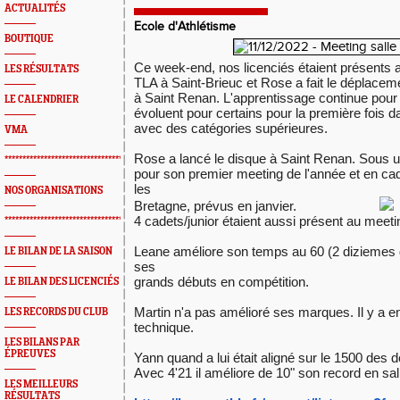
ACTUALITÉS
Ecole d'Athlétisme
BOUTIQUE
Ce week-end, nos licenciés étaient présents 
LES RÉSULTATS
TLA à Saint-Brieuc et Rose a fait le déplacem
à Saint Renan. L'apprentissage continue pour 
LE CALENDRIER
évoluent pour certains pour la première fois 
avec des catégories supérieures.
VMA
Rose a lancé le disque à Saint Renan. Sous un f
*************************************************
pour son premier meeting de l'année et en ca
les
NOS ORGANISATIONS
Bretagne, prévus en janvier.
4 cadets/junior étaient aussi présent au meet
*************************************************
Leane améliore son temps au 60 (2 diziemes d
LE BILAN DE LA SAISON
ses
grands débuts en compétition.
LE BILAN DES LICENCIÉS
Martin n'a pas amélioré ses marques. Il y a e
LES RECORDS DU CLUB
technique.
LES BILANS PAR
ÉPREUVES
Yann quand a lui était aligné sur le 1500 de
Avec 4'21 il améliore de 10" son record en sal
LES MEILLEURS
RÉSULTATS