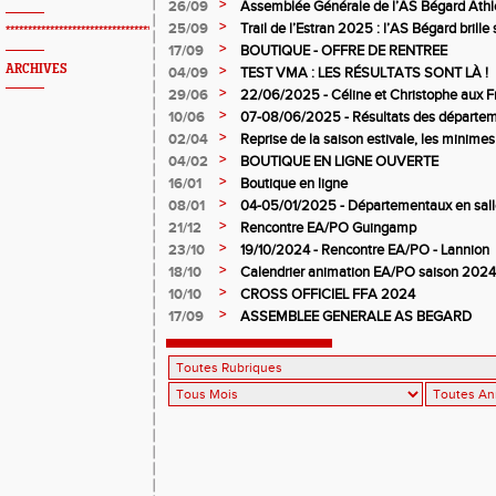
pour l’AS Bégard !
>
26/09
Assemblée Générale de l’AS Bégard Athl
>
25/09
Trail de l’Estran 2025 : l’AS Bégard brille s
*************************************************
>
17/09
BOUTIQUE - OFFRE DE RENTREE
ARCHIVES
>
04/09
TEST VMA : LES RÉSULTATS SONT LÀ !
>
29/06
22/06/2025 - Céline et Christophe aux F
>
10/06
07-08/06/2025 - Résultats des départem
>
02/04
Reprise de la saison estivale, les minimes
>
04/02
BOUTIQUE EN LIGNE OUVERTE
>
16/01
Boutique en ligne
>
08/01
04-05/01/2025 - Départementaux en salle
>
21/12
Rencontre EA/PO Guingamp
>
23/10
19/10/2024 - Rencontre EA/PO - Lannion
>
18/10
Calendrier animation EA/PO saison 202
>
10/10
CROSS OFFICIEL FFA 2024
>
17/09
ASSEMBLEE GENERALE AS BEGARD