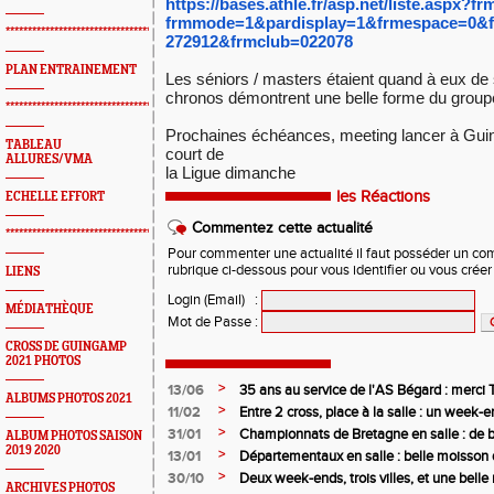
https://bases.athle.fr/asp.net
/liste.aspx?f
frmmode=1&pardisplay=1&
frmespace=0&f
*************************************************
272912&frmclub=022078
PLAN ENTRAINEMENT
Les séniors / masters étaient quand à eux de 
chronos démontrent une belle forme du group
*************************************************
Prochaines échéances, meeting lancer à Gu
TABLEAU
court de
ALLURES/VMA
la Ligue dimanche
les Réactions
ECHELLE EFFORT
Commentez cette actualité
*************************************************
Pour commenter une actualité il faut posséder un compt
rubrique ci-dessous pour vous identifier ou vous crée
LIENS
Login (Email)
:
MÉDIATHÈQUE
Mot de Passe
:
CROSS DE GUINGAMP
2021 PHOTOS
>
13/06
35 ans au service de l'AS Bégard : merci T
ALBUMS PHOTOS 2021
>
11/02
Entre 2 cross, place à la salle : un week
>
31/01
Championnats de Bretagne en salle : de b
ALBUM PHOTOS SAISON
2019 2020
juniors filles de l’AS Bégard Athlétisme
>
13/01
Départementaux en salle : belle moisson 
Bégard Athlétisme
>
30/10
Deux week-ends, trois villes, et une bel
ARCHIVES PHOTOS