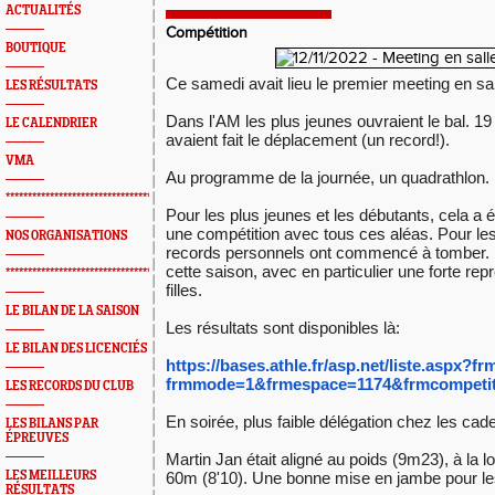
ACTUALITÉS
Compétition
BOUTIQUE
Ce samedi avait lieu le premier meeting en sal
LES RÉSULTATS
Dans l'AM les plus jeunes ouvraient le bal. 
LE CALENDRIER
avaient
fait le déplacement (un record!).
VMA
Au programme de la journée, un quadrathlon.
*************************************************
Pour les plus jeunes et les débutants, cela a 
une compétition avec tous ces aléas. Pour le
NOS ORGANISATIONS
records personnels ont commencé à tomber.
cette
saison, avec en particulier une forte re
*************************************************
filles.
LE BILAN DE LA SAISON
Les résultats sont disponibles là:
LE BILAN DES LICENCIÉS
https://bases.athle.fr/asp.net
/liste.aspx?f
frmmode=1&frmespace=1174&
frmcompeti
LES RECORDS DU CLUB
En soirée, plus faible délégation chez les cade
LES BILANS PAR
ÉPREUVES
Martin Jan était aligné au poids (9m23), à la 
LES MEILLEURS
60m
(8'10). Une bonne mise en jambe pour l
RÉSULTATS