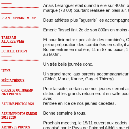
Anais Leranguer était quand à elle sur 400m o
*************************************************
marque
(73"09) pourtant réalisée en plein air.
PLAN ENTRAINEMENT
Deux athlètes plus "aguerris" les accompagnai
*************************************************
Emeric Tassel finit 2e de son 800m en moins 
TABLEAU
Et pour finir notre spécialiste des combinés, 
ALLURES/VMA
pleine préparation des combinées en salle, il a
Bonne entrée en matière, 11 m 87 au poids, 
ECHELLE EFFORT
au 800m.
*************************************************
Un très belle journée donc.
LIENS
Un grand merci aux parents accompagnateurs
(Chloé, Marie, Karine, Guy et Thierry).
MÉDIATHÈQUE
Pour la suite, certains de nos jeunes seron
CROSS DE GUINGAMP
district
et les grands retourneront en salle p
2021 PHOTOS
avec
l'entrée en lice de nos jeunes cadettes.
ALBUMS PHOTOS 2021
Bonne semaine à tous.
ALBUM PHOTOS SAISON
2019 2020
Prochain meeting, le 19/11 ouvert aux cadets e
organisé par le Pays de Paimpol Athlétisme et
ARCHIVES PHOTOS