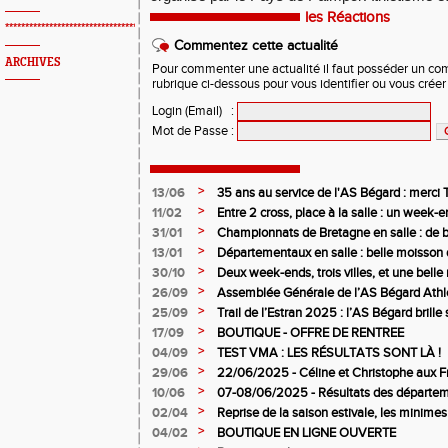
les Réactions
*************************************************
Commentez cette actualité
ARCHIVES
Pour commenter une actualité il faut posséder un compt
rubrique ci-dessous pour vous identifier ou vous crée
Login (Email)
:
Mot de Passe
:
>
13/06
35 ans au service de l'AS Bégard : merci T
>
11/02
Entre 2 cross, place à la salle : un week
>
31/01
Championnats de Bretagne en salle : de b
juniors filles de l’AS Bégard Athlétisme
>
13/01
Départementaux en salle : belle moisson 
Bégard Athlétisme
>
30/10
Deux week-ends, trois villes, et une bel
pour l’AS Bégard !
>
26/09
Assemblée Générale de l’AS Bégard Athl
>
25/09
Trail de l’Estran 2025 : l’AS Bégard brille s
>
17/09
BOUTIQUE - OFFRE DE RENTREE
>
04/09
TEST VMA : LES RÉSULTATS SONT LÀ !
>
29/06
22/06/2025 - Céline et Christophe aux F
>
10/06
07-08/06/2025 - Résultats des départem
>
02/04
Reprise de la saison estivale, les minimes
>
04/02
BOUTIQUE EN LIGNE OUVERTE