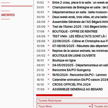
>
11/02
Entre 2 cross, place à la salle : un week
>
*************************************************
31/01
Championnats de Bretagne en salle : de b
juniors filles de l’AS Bégard Athlétisme
>
13/01
Départementaux en salle : belle moisson 
ARCHIVES
Bégard Athlétisme
>
30/10
Deux week-ends, trois villes, et une bel
pour l’AS Bégard !
>
26/09
Assemblée Générale de l’AS Bégard Athl
>
25/09
Trail de l’Estran 2025 : l’AS Bégard brille s
>
17/09
BOUTIQUE - OFFRE DE RENTREE
>
04/09
TEST VMA : LES RÉSULTATS SONT LÀ !
>
29/06
22/06/2025 - Céline et Christophe aux F
>
10/06
07-08/06/2025 - Résultats des départem
>
02/04
Reprise de la saison estivale, les minimes
>
04/02
BOUTIQUE EN LIGNE OUVERTE
>
16/01
Boutique en ligne
>
08/01
04-05/01/2025 - Départementaux en salle
>
21/12
Rencontre EA/PO Guingamp
>
23/10
19/10/2024 - Rencontre EA/PO - Lannion
>
18/10
Calendrier animation EA/PO saison 202
>
10/10
CROSS OFFICIEL FFA 2024
>
17/09
ASSEMBLEE GENERALE AS BEGARD