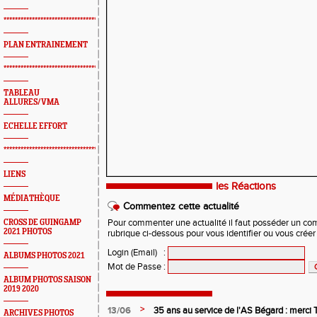
*************************************************
PLAN ENTRAINEMENT
*************************************************
TABLEAU
ALLURES/VMA
ECHELLE EFFORT
*************************************************
LIENS
les Réactions
MÉDIATHÈQUE
Commentez cette actualité
CROSS DE GUINGAMP
Pour commenter une actualité il faut posséder un compt
2021 PHOTOS
rubrique ci-dessous pour vous identifier ou vous crée
Login (Email)
:
ALBUMS PHOTOS 2021
Mot de Passe
:
ALBUM PHOTOS SAISON
2019 2020
>
13/06
35 ans au service de l'AS Bégard : merci T
ARCHIVES PHOTOS