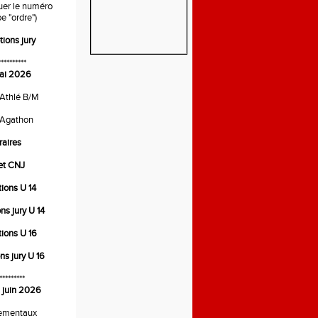
quer le numéro
e "ordre")
tions jury
**********
ai 2026
 Athlé B/M
 Agathon
raires
ret CNJ
tions U 14
ons jury U 14
tions U 16
ons jury U 16
*********
 juin 2026
ementaux