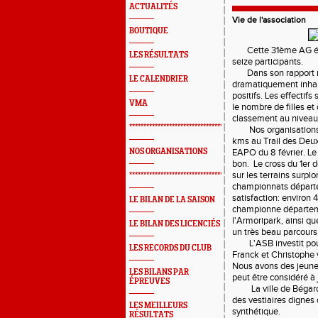
ACTUALITÉS
Vie de l'association
BOUTIQUE
Cette 31ème AG était
LES RÉSULTATS
seize participants.
Dans son rapport mor
LE CALENDRIER
dramatiquement inhabi
positifs. Les effectif
VMA
le nombre de filles e
classement au niveau
*************************************************
Nos organisations on
kms au Trail des Deux 
NOS ORGANISATIONS
EAPO du 8 février. Le
bon. Le cross du 1er
sur les terrains sur
*************************************************
championnats départem
satisfaction: environ
LE BILAN DE LA SAISON
championne départemen
l'Armoripark, ainsi qu
LE BILAN DES LICENCIÉS
un très beau parcours
L'ASB investit pour l
LES RECORDS DU CLUB
Franck et Christophe 
Nous avons des jeunes
LES BILANS PAR
peut être considéré à
ÉPREUVES
La ville de Bégard n
des vestiaires dignes
LES MEILLEURS
synthétique.
RÉSULTATS