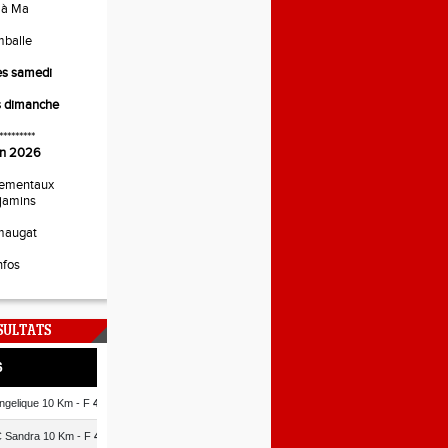
 à Ma
mballe
es samedi
s dimanche
*********
uin 2026
ementaux
jamins
maugat
nfos
SULTATS