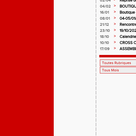
02/04
Reprise d
>
04/02
BOUTIQU
>
16/01
Boutique 
>
08/01
04-05/01/
>
21/12
Rencontr
>
23/10
19/10/202
>
18/10
Calendri
>
10/10
CROSS O
>
17/09
ASSEMBL