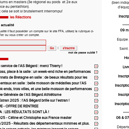
iums en masters (3e régional au poids et 2e aux
(bien indi
ce au pentathlon).
d'équip
a se soit si brutalement interrompu!
Inscrip
les Réactions
actualité
*****
09 m
ité il faut posséder un compte sur le site FFA, utilisez la rubrique ci-
fier ou vous créer un compte.
Equipe
|
Saint
mot de passe oublié ?
Ho
service de l'AS Bégard : merci Thierry !
Liv
ross, place à la salle : un week-end riche en performances
Inscrip
ats de Bretagne en salle : de beaux résultats pour les
lles de l’AS Bégard Athlétisme
ntaux en salle : belle moisson de médailles pour l’AS
Inscripti
thlétisme
-ends, trois villes, et une belle moisson de performances
 Bégard !
e Générale de l’AS Bégard Athlétisme
Inscrip
’Estran 2025 : l’AS Bégard brille sur l’estran !
Inscripti
E - OFFRE DE RENTREE
 : LES RÉSULTATS SONT LÀ !
*****
5 - Céline et Christophe aux France master
06 & 07
2025 - Résultats des départementaux minimes et plus.
Départ