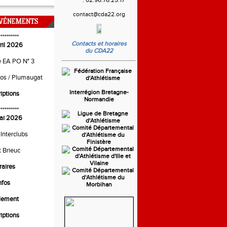
contact@cda22.org
ÉVÉNEMENTS
**********
Contacts et horaires
ril 2026
du CDA22
e EA PO N° 3
ros / Plumaugat
Interrégion Bretagne-
riptions
Normandie
**********
ai 2026
 Interclubs
t Brieuc
raires
nfos
lement
riptions