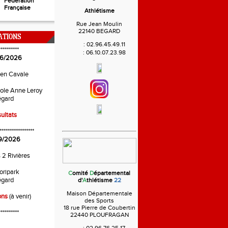
Fédération
Française
Athlétisme
Rue Jean Moulin
22140 BEGARD
ATIONS
:
02.96.45.49.11
**********
:
06.10.07.23.98
6/2026
 en Cavale
ole Anne Leroy
gard
ultats
*****************
9/2026
s 2 Rivières
oripark
C
omité
D
épartemental
gard
d'
A
thlétisme
22
Maison Départementale
ons
(à venir)
des Sports
18 rue Pierre de Coubertin
**********
22440 PLOUFRAGAN
: 02.96.76.25.17