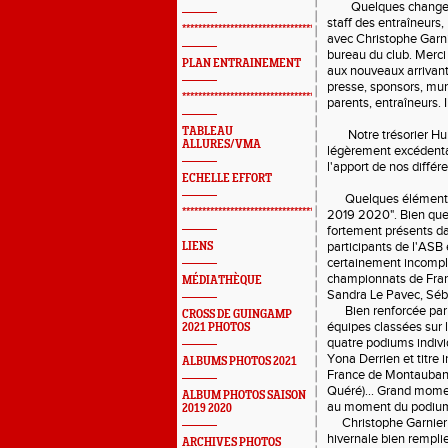
Quelques changement
staff des entraîneurs,
*************************************************
avec Christophe Garni
bureau du club. Merci
PLAN ENTRAINEMENT
aux nouveaux arrivan
presse, sponsors, mun
*************************************************
parents, entraîneurs. 
TABLEAU
Notre trésorier Huber
ALLURES/VMA
légèrement excédentai
l'apport de nos différ
ECHELLE EFFORT
Quelques éléments du
*************************************************
2019 2020". Bien que
fortement présents da
participants de l'ASB 
LIENS
certainement incomplè
championnats de Franc
MÉDIATHÈQUE
Sandra Le Pavec, Séb
Bien renforcée par de
CROSS DE GUINGAMP
équipes classées sur 
2021 PHOTOS
quatre podiums individ
Yona Derrien et titre 
ALBUMS PHOTOS 2021
France de Montauban 
Quéré)... Grand mome
ALBUM PHOTOS SAISON
au moment du podium 
2019 2020
Christophe Garnier e
hivernale bien remplie
ARCHIVES PHOTOS