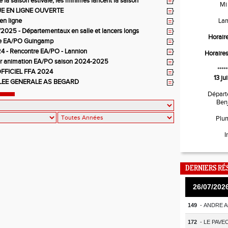
e la saison estivale, les minimes lancent la saison
Mi
E EN LIGNE OUVERTE
en ligne
La
2025 - Départementaux en salle et lancers longs
Horair
e EA/PO Guingamp
4 - Rencontre EA/PO - Lannion
Horaire
er animation EA/PO saison 2024-2025
*****
FFICIEL FFA 2024
13 j
EE GENERALE AS BEGARD
Départ
Ben
Plu
I
DERNIERS RÉ