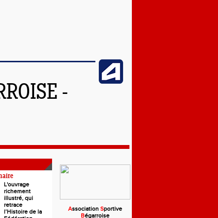
ROISE -
naire
L'ouvrage
richement
illustré, qui
retrace
A
ssociation
S
portive
l’Histoire de la
B
égarroise