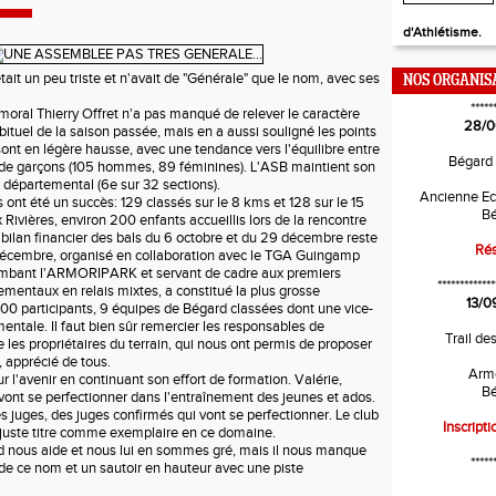
d'Athlétisme.
 un peu triste et n'avait de "Générale" que le nom, avec ses
NOS ORGANIS
*****
al Thierry Offret n'a pas manqué de relever le caractère
28/0
tuel de la saison passée, mais en a aussi souligné les points
s sont en légère hausse, avec une tendance vers l'équilibre entre
Bégard
t de garçons (105 hommes, 89 féminines). L'ASB maintient son
 départemental (6e sur 32 sections).
Ancienne Ec
t été un succès: 129 classés sur le 8 kms et 128 sur le 15
Bé
Rivières, environ 200 enfants accueillis lors de la rencontre
 bilan financier des bals du 6 octobre et du 29 décembre reste
Rés
 décembre, organisé en collaboration avec le TGA Guingamp
plombant l'ARMORIPARK et servant de cadre aux premiers
*************
entaux en relais mixtes, a constitué la plus grosse
13/0
 400 participants, 9 équipes de Bégard classées dont une vice-
tale. Il faut bien sûr remercier les responsables de
Trail de
e les propriétaires du terrain, qui nous ont permis de proposer
, apprécié de tous.
Arm
'avenir en continuant son effort de formation. Valérie,
Bé
vont se perfectionner dans l'entraînement des jeunes et ados.
 juges, des juges confirmés qui vont se perfectionner. Le club
Inscripti
 juste titre comme exemplaire en ce domaine.
ous aide et nous lui en sommes gré, mais il nous manque
*****
 de ce nom et un sautoir en hauteur avec une piste