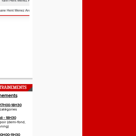
NTRAINEMENTS
inements
- 17H00-18H30
catégories
di - 18H30
spoir (demi-fond,
nning)
 10H00-11H30