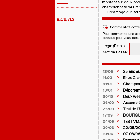
montant sur deux pod
championnats de Fran
*************************************************
Dommage que tout cel
ARCHIVES
Commentez cette 
Pour commenter une actual
dessous pour vous identi
Login (Email)
:
Mot de Passe
:
>
13/06
35 ans au 
>
11/02
Entre 2 c
>
31/01
Championn
juniors fi
>
13/01
Départeme
Bégard A
>
30/10
Deux week
pour l’AS
>
26/09
Assemblé
>
25/09
Trail de l
>
17/09
BOUTIQU
>
04/09
TEST VMA
>
29/06
22/06/202
>
10/06
07-08/06/
>