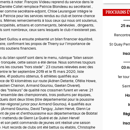
s à noter: François Videau reprend du service dans le
 Danièle Collet remplace Patricia Blondeau au secrétariat ,
er comme secrétaire-adjoint, Chloe Leuranguer intègre le
PROCHAINS 
 à Patricia pour les services rendus au club et bonne chance
ts. Mêmes remerciements à tous ceux qui nous ont soutenus,
*****
icipalités, artisans et commerçants, bénévoles , dirigeants,
25 av
Ils sont nombreux, ceux sans lesquels le club n'existerait pas.
Rencontr
t Guillou a ensuite présenté un bilan financier équilibré,
re, confirmant les propos de Thierry sur l'importance de
St Quay Per
ents soutiens financiers.
Insc
 bilan sportif sont dans le menu, rubrique "bilan saison
 tronquée, cette saison a été dense. Nous sommes toujours
*****
ns les courses "hors stade" : 23 courses relevées avec des
03 m
entre le 1er septembre 2019 et le 15 mars 2020, liste
te, 41 podiums obtenus, 6 athlètes qualifiés aux
1er tour
e de 10 kilomètres sur route (Adrien Detante, Ofélia Howe,
astien Chainon, Armand Gouriou, Gaetan Divaret).
Sain
s "traileurs" de qualité nos crossmen furent en verve: 21
l'ensemble des championnats, trois podiums par équipes,
Ho
uels dont deux titres (titre départemental pour la poussine
inter-régional junior pour Armand Gouriou), 4 qualifiés aux
I
(Armand Gouriou, David Tanguy, Julien Hervé, Glenn Le
nt de joie et d'enthousiasme aux départementaux de Bobital
Règ
inattendu de Glenn Le Quéré et de Julien Hervé!
t son petit commando de jeunes ont réalisé une saison
Insc
. Huit records de clubs ont été battus ou établis, Christophe