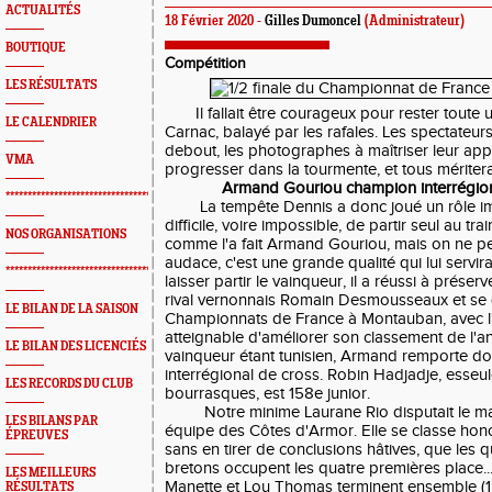
ACTUALITÉS
18 Février 2020 -
Gilles Dumoncel
(Administrateur)
BOUTIQUE
Compétition
LES RÉSULTATS
Il fallait être courageux pour rester toute u
LE CALENDRIER
Carnac, balayé par les rafales. Les spectateurs
debout, les photographes à maîtriser leur appa
VMA
progresser dans la tourmente, et tous méritera
Armand Gouriou champion interrégio
*************************************************
La tempête Dennis a donc joué un rôle impor
difficile, voire impossible, de partir seul au tr
NOS ORGANISATIONS
comme l'a fait Armand Gouriou, mais on ne pe
audace, c'est une grande qualité qui lui servira
*************************************************
laisser partir le vainqueur, il a réussi à prése
rival vernonnais Romain Desmousseaux et se q
LE BILAN DE LA SAISON
Championnats de France à Montauban, avec l'
atteignable d'améliorer son classement de l'an
LE BILAN DES LICENCIÉS
vainqueur étant tunisien, Armand remporte do
interrégional de cross. Robin Hadjadje, esseu
LES RECORDS DU CLUB
bourrasques, est 158e junior.
Notre minime Laurane Rio disputait le matc
LES BILANS PAR
équipe des Côtes d'Armor. Elle se classe hon
ÉPREUVES
sans en tirer de conclusions hâtives, que les
bretons occupent les quatre premières place..
LES MEILLEURS
Manette et Lou Thomas terminent ensemble (1
RÉSULTATS