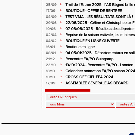
>
25/09
Trail de l’Estran 2025 : l’AS Bégard brille s
>
17/09
BOUTIQUE - OFFRE DE RENTREE
>
04/09
TEST VMA : LES RÉSULTATS SONT LÀ !
>
29/06
22/06/2025 - Céline et Christophe aux F
>
10/06
07-08/06/2025 - Résultats des départem
>
02/04
Reprise de la saison estivale, les minimes
>
04/02
BOUTIQUE EN LIGNE OUVERTE
>
16/01
Boutique en ligne
>
08/01
04-05/01/2025 - Départementaux en salle
>
21/12
Rencontre EA/PO Guingamp
>
23/10
19/10/2024 - Rencontre EA/PO - Lannion
>
18/10
Calendrier animation EA/PO saison 202
>
10/10
CROSS OFFICIEL FFA 2024
>
17/09
ASSEMBLEE GENERALE AS BEGARD