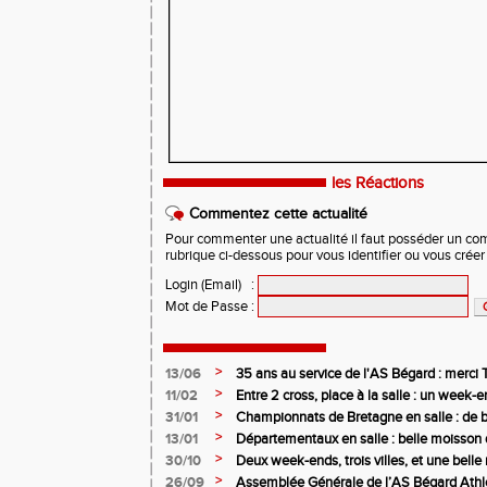
les Réactions
Commentez cette actualité
Pour commenter une actualité il faut posséder un compt
rubrique ci-dessous pour vous identifier ou vous crée
Login (Email)
:
Mot de Passe
:
>
13/06
35 ans au service de l'AS Bégard : merci T
>
11/02
Entre 2 cross, place à la salle : un week
>
31/01
Championnats de Bretagne en salle : de b
juniors filles de l’AS Bégard Athlétisme
>
13/01
Départementaux en salle : belle moisson 
Bégard Athlétisme
>
30/10
Deux week-ends, trois villes, et une bel
pour l’AS Bégard !
>
26/09
Assemblée Générale de l’AS Bégard Athl