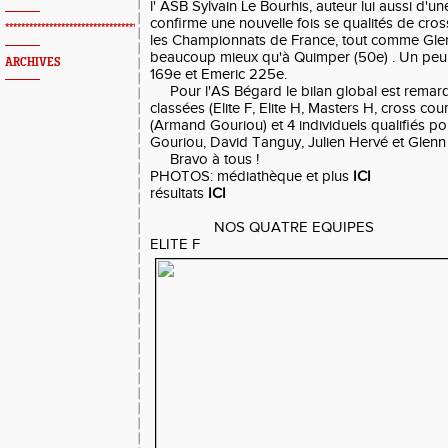
l' ASB Sylvain Le Bourhis, auteur lui aussi d'u
confirme une nouvelle fois se qualités de cros
*************************************************
les Championnats de France, tout comme Glen
beaucoup mieux qu'à Quimper (50e) . Un peu 
ARCHIVES
169e et Emeric 225e.
Pour l'AS Bégard le bilan global est remarq
classées (Elite F, Elite H, Masters H, cross court
(Armand Gouriou) et 4 individuels qualifiés
Gouriou, David Tanguy, Julien Hervé et Glenn
Bravo à tous !
PHOTOS: médiathèque et plus
ICI
résultats
ICI
NOS QUATRE EQUIPES
ELITE F