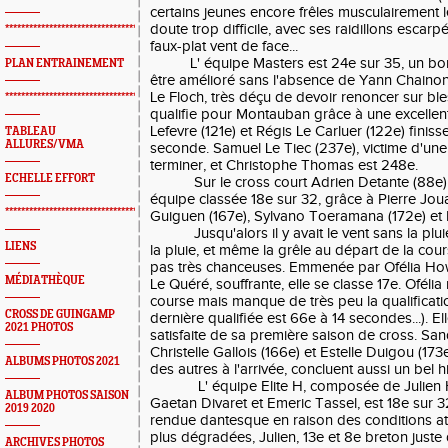
certains jeunes encore frêles musculairement l
doute trop difficile, avec ses raidillons escarp
*************************************************
faux-plat vent de face...
L' équipe Masters est 24e sur 35, un bon 
PLAN ENTRAINEMENT
être amélioré sans l'absence de Yann Chainon, 
Le Floch, très déçu de devoir renoncer sur bl
*************************************************
qualifie pour Montauban grâce à une excellent
Lefevre (121e) et Régis Le Carluer (122e) fini
TABLEAU
ALLURES/VMA
seconde. Samuel Le Tiec (237e), victime d'une 
terminer, et Christophe Thomas est 248e.
ECHELLE EFFORT
Sur le cross court Adrien Detante (88e) es
équipe classée 18e sur 32, grâce à Pierre Jou
*************************************************
Guiguen (167e), Sylvano Toeramana (172e) et M
Jusqu'alors il y avait le vent sans la pluie, 
LIENS
la pluie, et même la grêle au départ de la cour
pas très chanceuses. Emmenée par Ofélia How
MÉDIATHÈQUE
Le Quéré, souffrante, elle se classe 17e. Ofélia
course mais manque de très peu la qualificat
CROSS DE GUINGAMP
dernière qualifiée est 66e à 14 secondes...). El
2021 PHOTOS
satisfaite de sa première saison de cross. San
Christelle Gallois (166e) et Estelle Duigou (173e
ALBUMS PHOTOS 2021
des autres à l'arrivée, concluent aussi un bel hi
L' équipe Elite H, composée de Julien He
ALBUM PHOTOS SAISON
Gaetan Divaret et Emeric Tassel, est 18e sur 
2019 2020
rendue dantesque en raison des conditions 
plus dégradées, Julien, 13e et 8e breton juste d
ARCHIVES PHOTOS