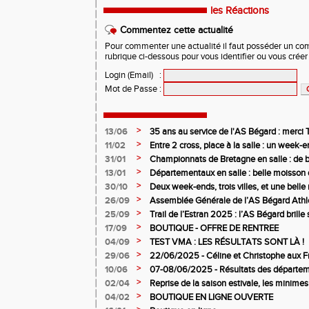
les Réactions
Commentez cette actualité
Pour commenter une actualité il faut posséder un compt
rubrique ci-dessous pour vous identifier ou vous crée
Login (Email)
:
Mot de Passe
:
>
13/06
35 ans au service de l'AS Bégard : merci T
>
11/02
Entre 2 cross, place à la salle : un week
>
31/01
Championnats de Bretagne en salle : de b
juniors filles de l’AS Bégard Athlétisme
>
13/01
Départementaux en salle : belle moisson 
Bégard Athlétisme
>
30/10
Deux week-ends, trois villes, et une bel
pour l’AS Bégard !
>
26/09
Assemblée Générale de l’AS Bégard Athl
>
25/09
Trail de l’Estran 2025 : l’AS Bégard brille s
>
17/09
BOUTIQUE - OFFRE DE RENTREE
>
04/09
TEST VMA : LES RÉSULTATS SONT LÀ !
>
29/06
22/06/2025 - Céline et Christophe aux F
>
10/06
07-08/06/2025 - Résultats des départem
>
02/04
Reprise de la saison estivale, les minimes
>
04/02
BOUTIQUE EN LIGNE OUVERTE