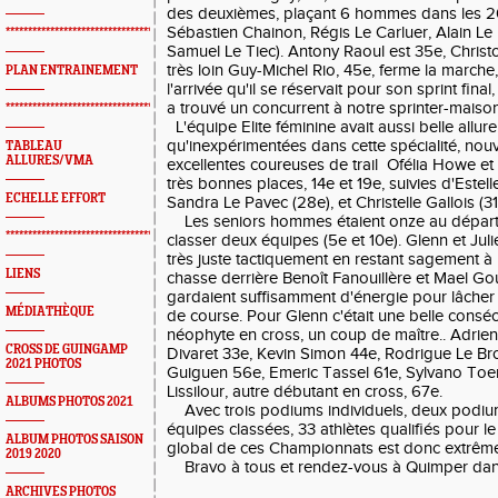
des deuxièmes, plaçant 6 hommes dans les 20
Sébastien Chainon, Régis Le Carluer, Alain Le 
*************************************************
Samuel Le Tiec). Antony Raoul est 35e, Chri
très loin Guy-Michel Rio, 45e, ferme la marche
PLAN ENTRAINEMENT
l'arrivée qu'il se réservait pour son sprint fina
a trouvé un concurrent à notre sprinter-maison
*************************************************
L'équipe Elite féminine avait aussi belle allure
qu'inexpérimentées dans cette spécialité, nouv
TABLEAU
ALLURES/VMA
excellentes coureuses de trail Ofélia Howe et
très bonnes places, 14e et 19e, suivies d'Estel
ECHELLE EFFORT
Sandra Le Pavec (28e), et Christelle Gallois (31
Les seniors hommes étaient onze au départ, 
*************************************************
classer deux équipes (5e et 10e). Glenn et Juli
très juste tactiquement en restant sagement à 
LIENS
chasse derrière Benoît Fanouillère et Mael Gou
gardaient suffisamment d'énergie pour lâcher 
MÉDIATHÈQUE
de course. Pour Glenn c'était une belle consécr
néophyte en cross, un coup de maître.. Adrie
CROSS DE GUINGAMP
Divaret 33e, Kevin Simon 44e, Rodrigue Le B
2021 PHOTOS
Guiguen 56e, Emeric Tassel 61e, Sylvano To
Lissilour, autre débutant en cross, 67e.
ALBUMS PHOTOS 2021
Avec trois podiums individuels, deux podium
équipes classées, 33 athlètes qualifiés pour le 
ALBUM PHOTOS SAISON
global de ces Championnats est donc extrêmem
2019 2020
Bravo à tous et rendez-vous à Quimper dan
ARCHIVES PHOTOS