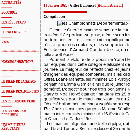
ACTUALITÉS
13 Janvier 2020 -
Gilles Dumoncel
(Administrateur)
BOUTIQUE
Compétition
LES RÉSULTATS
Glenn Le Quéré deuxième senior de la course
LE CALENDRIER
troisième! Ce podium-surprise, même si on les
performants en cross, concluait magnifiquem
VMA
réussis pour nos couleurs, et les supporters bé
En l'absence d' Armand Gouriou, blessé, on ne
*************************************************
telle apothéose!
Pourtant la victoire de la poussine Yona Derr
NOS ORGANISATIONS
par équipes dans cette catégorie laissaient dé
journée. La maigreur de l'effectif chez les jeu
*************************************************
d'aligner des équipes complètes, mais les ca
Offret, Loane Manette, les minimes Lola Arroyo
LE BILAN DE LA SAISON
benjamine Emma Garnier ainsi que le junior R
démérité. L'objectif pour nos trois benjamins
LE BILAN DES LICENCIÉS
Datry et Noe Hervé était de finir dans les 25 
qualificatives pour le match inter-comités du 
LES RECORDS DU CLUB
Objectif brillamment atteint puisqu'ils sont res
17e. Chez les minimes garçons Maxime Sébille e
LES BILANS PAR
match inter-comités minimes du 16 février à C
ÉPREUVES
et Quentin Le Carluer 19e.
Les masters alignaient une belle équipe, qu
LES MEILLEURS
par David Tanguy, 8e, ils se classent 3e par éq
RÉSULTATS