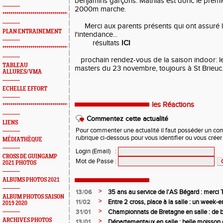
benjamins garçons. Mathias est donc le prem
2000m marche.
*************************************************
Merci aux parents présents qui ont assuré le
PLAN ENTRAINEMENT
l'intendance...
résultats
ICI
*************************************************
prochain rendez-vous de la saison indoor: l
TABLEAU
masters du 23 novembre, toujours à St Brieuc
ALLURES/VMA
ECHELLE EFFORT
les Réactions
*************************************************
Commentez cette actualité
LIENS
Pour commenter une actualité il faut posséder un compt
rubrique ci-dessous pour vous identifier ou vous crée
MÉDIATHÈQUE
Login (Email)
:
CROSS DE GUINGAMP
Mot de Passe
:
2021 PHOTOS
ALBUMS PHOTOS 2021
>
13/06
35 ans au service de l'AS Bégard : merci T
ALBUM PHOTOS SAISON
>
11/02
Entre 2 cross, place à la salle : un week
2019 2020
>
31/01
Championnats de Bretagne en salle : de b
juniors filles de l’AS Bégard Athlétisme
ARCHIVES PHOTOS
>
13/01
Départementaux en salle : belle moisson 