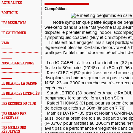
ACTUALITÉS
Compétition
BOUTIQUE
Notre sympathique petite équipe de benjam
LES RÉSULTATS
weekend dans la Salle "Maryvonne Dupureur" 
disputer le premier meeting indoor, accompa
LE CALENDRIER
sympathiques coaches (Guy et Christophe) et j
Ils étaient huit engagés, mais sept participa
VMA
légèrement blessée. Certains découvraient à l'
pratiquer l'athlétisme indoor en bénéficiant de 
*************************************************
Lea IGIGABEL réalise un bon triathlon (62 poin
NOS ORGANISATIONS
finale du 50m haies (10"48) et du 50m (7''96 en
Rose CLEC'H (50 points) assure de bonnes 
*************************************************
disciplines techniques qui ne sont pas les si
14'58''23 sur 2000m marche est très correct 
LE BILAN DE LA SAISON
expérience.
Sarah LE TIEC (39 points) et Anaelle RAOUL (
LE BILAN DES LICENCIÉS
benjamines 1ère année, font un bon 50m
Rafael THOMAS (61 pts), pour sa première an
LES RECORDS DU CLUB
de belles qualités sur 50m (finale en 7''78)
Mathias DATRY (35 pts) et Nolann GARIN-DANI
LES BILANS PAR
ÉPREUVES
aussi pour la première fois au départ d'une 
(14'33''07 pour Mathias au 2000m marche, 14'5
LES MEILLEURS
avait pas de performance enregistrée dans cet
RÉSULTATS