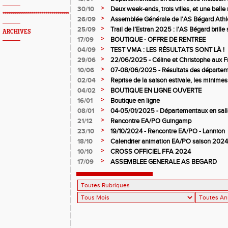
Bégard Athlétisme
>
30/10
Deux week-ends, trois villes, et une bel
*************************************************
pour l’AS Bégard !
>
26/09
Assemblée Générale de l’AS Bégard Athl
>
25/09
Trail de l’Estran 2025 : l’AS Bégard brille s
ARCHIVES
>
17/09
BOUTIQUE - OFFRE DE RENTREE
>
04/09
TEST VMA : LES RÉSULTATS SONT LÀ !
>
29/06
22/06/2025 - Céline et Christophe aux F
>
10/06
07-08/06/2025 - Résultats des départem
>
02/04
Reprise de la saison estivale, les minimes
>
04/02
BOUTIQUE EN LIGNE OUVERTE
>
16/01
Boutique en ligne
>
08/01
04-05/01/2025 - Départementaux en salle
>
21/12
Rencontre EA/PO Guingamp
>
23/10
19/10/2024 - Rencontre EA/PO - Lannion
>
18/10
Calendrier animation EA/PO saison 202
>
10/10
CROSS OFFICIEL FFA 2024
>
17/09
ASSEMBLEE GENERALE AS BEGARD