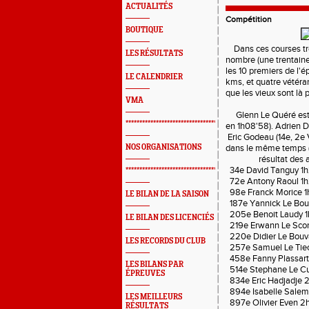
ACTUALITÉS
Compétition
BOUTIQUE
Dans ces courses très
LES RÉSULTATS
nombre (une trentaine 
les 10 premiers de l'
LE CALENDRIER
kms, et quatre vétéra
que les vieux sont là
VMA
Glenn Le Quéré est 6
*************************************************
en 1h08'58). Adrien De
Eric Godeau (14e, 2e 
NOS ORGANISATIONS
dans le même temps (1
résultat des autr
34e David Tanguy 1h
*************************************************
72e Antony Raoul 1
98e Franck Morice 1
LE BILAN DE LA SAISON
187e Yannick Le Bou
205e Benoit Laudy 1
LE BILAN DES LICENCIÉS
219e Erwann Le Scor
220e Didier Le Bouv
LES RECORDS DU CLUB
257e Samuel Le Tiec
458e Fanny Plassart
LES BILANS PAR
514e Stephane Le Cu
ÉPREUVES
834e Eric Hadjadje 
894e Isabelle Salem
LES MEILLEURS
897e Olivier Even 2
RÉSULTATS