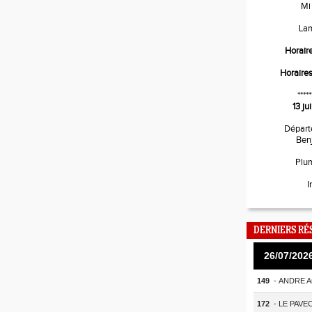
Mi
La
Horair
Horaire
*****
13 j
Départ
Ben
Plu
I
DERNIERS RÉ