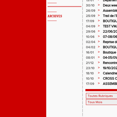
13/01
Départeme
Bégard A
>
30/10
Deux week
*************************************************
pour l’AS
>
26/09
Assemblé
>
25/09
Trail de l
ARCHIVES
>
17/09
BOUTIQU
>
04/09
TEST VMA
>
29/06
22/06/202
>
10/06
07-08/06/
>
02/04
Reprise d
>
04/02
BOUTIQU
>
16/01
Boutique 
>
08/01
04-05/01/
>
21/12
Rencontr
>
23/10
19/10/202
>
18/10
Calendri
>
10/10
CROSS O
>
17/09
ASSEMBL