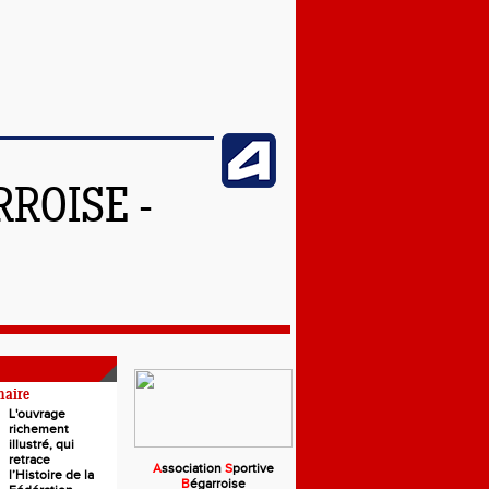
ROISE -
naire
L'ouvrage
richement
illustré, qui
retrace
A
ssociation
S
portive
l’Histoire de la
B
égarroise