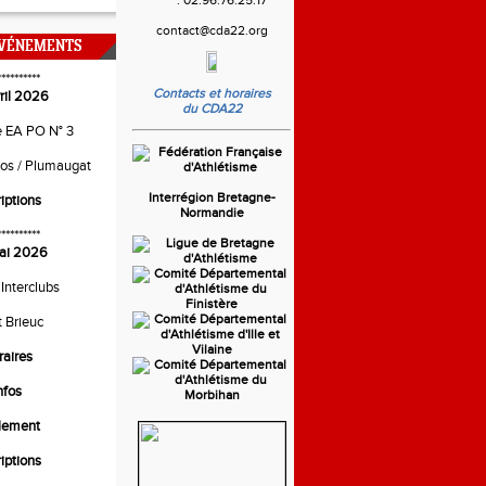
contact@cda22.org
ÉVÉNEMENTS
**********
Contacts et horaires
ril 2026
du CDA22
e EA PO N° 3
ros / Plumaugat
Interrégion Bretagne-
riptions
Normandie
**********
ai 2026
 Interclubs
t Brieuc
raires
nfos
lement
riptions