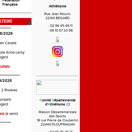
Fédération
Française
Athlétisme
Rue Jean Moulin
22140 BEGARD
ATIONS
:
02.96.45.49.11
**********
:
06.10.07.23.98
6/2026
 en Cavale
ole Anne Leroy
gard
ultats
*****************
9/2026
s 2 Rivières
oripark
C
omité
D
épartemental
gard
d'
A
thlétisme
22
Maison Départementale
ons
(à venir)
des Sports
18 rue Pierre de Coubertin
**********
22440 PLOUFRAGAN
: 02.96.76.25.17