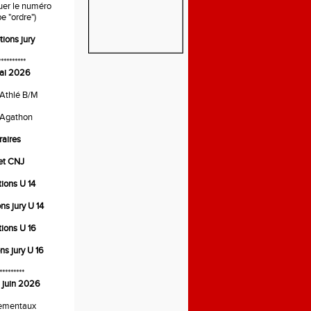
quer le numéro
e "ordre")
tions jury
**********
ai 2026
 Athlé B/M
 Agathon
raires
ret CNJ
tions U 14
ons jury U 14
tions U 16
ons jury U 16
*********
 juin 2026
ementaux