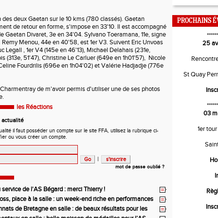
s deux Gaetan sur le 10 kms (780 classés). Gaetan
PROCHAINS 
ent de retour en forme, s'impose en 33'10. Il est accompagné
de Gaetan Divaret, 3e en 34'04. Sylvano Toeramana, 11e, signe
*****
. Remy Menou, 44e en 40'58, est 1er V3. Suivent Eric Unvoas
25 av
uc Legall , 1er V4 (145e en 46'13), Michael Delahais (231e,
ois (313e, 51'47), Christine Le Carluer (649e en 1h01'57), Nicole
Rencontr
 Celine Fourdrilis (696e en 1h04'02) et Valérie Hadjadje (776e
St Quay Per
rmentray de m'avoir permis d'utiliser une de ses photos
Insc
le.
*****
les Réactions
03 m
actualité
1er tour
ité il faut posséder un compte sur le site FFA, utilisez la rubrique ci-
fier ou vous créer un compte.
Sain
|
Ho
mot de passe oublié ?
I
service de l'AS Bégard : merci Thierry !
Règ
ross, place à la salle : un week-end riche en performances
Insc
ats de Bretagne en salle : de beaux résultats pour les
lles de l’AS Bégard Athlétisme