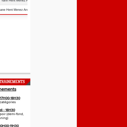
NTRAINEMENTS
inements
- 17H00-18H30
catégories
di - 18H30
spoir (demi-fond,
nning)
 10H00-11H30