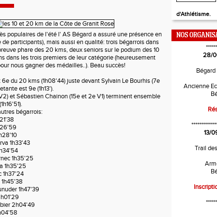
d'Athlétisme.
 populaires de l'été l' AS Bégard a assuré une présence en
NOS ORGANIS
de participants), mais aussi en qualité: trois bégarrois dans
*****
épreuve phare des 20 kms, deux seniors sur le podium des 10
28/0
ns dans les trois premiers de leur catégorie (heureusement
 pour nous gagner des médailles..). Beau succès!
Bégard
e du 20 kms (1h08'44) juste devant Sylvain Le Bourhis (7e
Ancienne Ec
tante est 9e (1h13').
Bé
V2) et Sébastien Chainon (15e et 2e V1) terminent ensemble
h16'51).
Rés
es bégarrois:
21'38
*************
h26'59
13/0
h28'10
rva 1h33'43
Trail de
h34'54
nec 1h35'25
Arm
a 1h35'25
Bé
 1h37'24
 1h45'38
Inscripti
nuder 1h47'39
2h01'29
*****
bier 2h04'49
h04'58