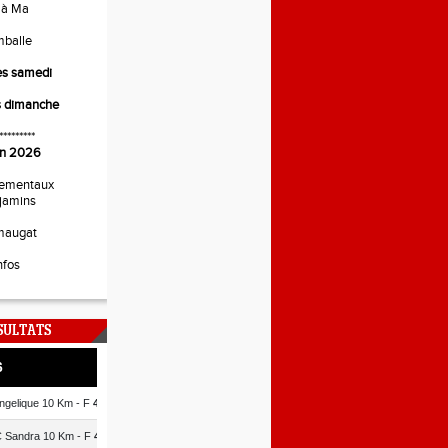
 à Ma
mballe
es samedi
s dimanche
*********
uin 2026
ementaux
jamins
maugat
nfos
SULTATS