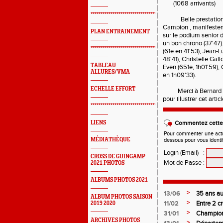
(1068 arrivants)
*************************************************
Belle prestation de
Campion , manifestem
PLAN ENTRAINEMENT
sur le podium senior 
un bon chrono (37'47)
*************************************************
(61e en 41'53), Jean-L
48'41), Christelle Gall
TABLEAU
Even (651e, 1h01'59),
ALLURES/VMA
en 1h09'33).
ECHELLE EFFORT
Merci à Bernard Cha
pour illustrer cet artic
*************************************************
LIENS
Commentez cette 
Pour commenter une actual
MÉDIATHÈQUE
dessous pour vous identi
Login (Email)
:
CROSS DE GUINGAMP
Mot de Passe
:
2021 PHOTOS
ALBUMS PHOTOS 2021
>
13/06
35 ans au 
ALBUM PHOTOS SAISON
>
11/02
Entre 2 c
2019 2020
>
31/01
Championn
ARCHIVES PHOTOS
juniors fi
>