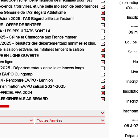
ntaux en salle : belle moisson de médailles pour l’AS
(bien indi
thlétisme
-ends, trois villes, et une belle moisson de performances
d'équip
 Bégard !
e Générale de l’AS Bégard Athlétisme
Inscrip
’Estran 2025 : l’AS Bégard brille sur l’estran !
E - OFFRE DE RENTREE
*****
 : LES RÉSULTATS SONT LÀ !
09 m
5 - Céline et Christophe aux France master
Equipe
2025 - Résultats des départementaux minimes et plus.
e la saison estivale, les minimes lancent la saison
Saint
E EN LIGNE OUVERTE
en ligne
Ho
2025 - Départementaux en salle et lancers longs
Liv
e EA/PO Guingamp
4 - Rencontre EA/PO - Lannion
Inscrip
er animation EA/PO saison 2024-2025
Inscripti
FFICIEL FFA 2024
EE GENERALE AS BEGARD
Inscrip
Inscripti
*****
06 & 07
Départ