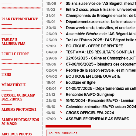
>
13/06
35 ans au service de l'AS Bégard : merci T
>
*************************************************
11/02
Entre 2 cross, place à la salle : un week
>
31/01
Championnats de Bretagne en salle : de b
PLAN ENTRAINEMENT
juniors filles de l’AS Bégard Athlétisme
>
13/01
Départementaux en salle : belle moisson 
Bégard Athlétisme
>
30/10
Deux week-ends, trois villes, et une bel
*************************************************
pour l’AS Bégard !
>
26/09
Assemblée Générale de l’AS Bégard Athl
>
25/09
Trail de l’Estran 2025 : l’AS Bégard brille s
TABLEAU
ALLURES/VMA
>
17/09
BOUTIQUE - OFFRE DE RENTREE
>
04/09
TEST VMA : LES RÉSULTATS SONT LÀ !
ECHELLE EFFORT
>
29/06
22/06/2025 - Céline et Christophe aux F
>
10/06
07-08/06/2025 - Résultats des départem
*************************************************
>
02/04
Reprise de la saison estivale, les minimes
LIENS
>
04/02
BOUTIQUE EN LIGNE OUVERTE
>
16/01
Boutique en ligne
MÉDIATHÈQUE
>
08/01
04-05/01/2025 - Départementaux en salle
>
21/12
Rencontre EA/PO Guingamp
CROSS DE GUINGAMP
2021 PHOTOS
>
23/10
19/10/2024 - Rencontre EA/PO - Lannion
>
18/10
Calendrier animation EA/PO saison 202
ALBUMS PHOTOS 2021
>
10/10
CROSS OFFICIEL FFA 2024
>
17/09
ASSEMBLEE GENERALE AS BEGARD
ALBUM PHOTOS SAISON
2019 2020
ARCHIVES PHOTOS