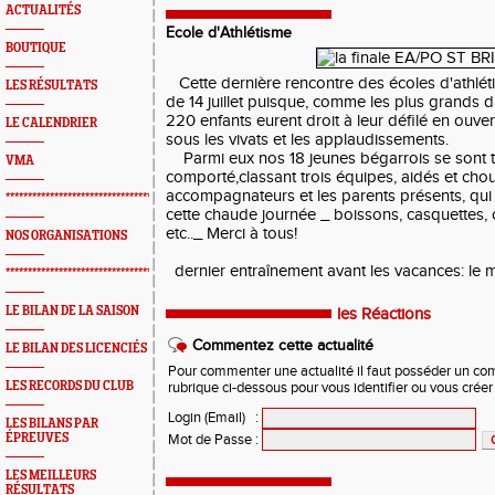
ACTUALITÉS
Ecole d'Athlétisme
BOUTIQUE
Cette dernière rencontre des écoles d'athlét
LES RÉSULTATS
de 14 juillet puisque, comme les plus grands d
220 enfants eurent droit à leur défilé en ouver
LE CALENDRIER
sous les vivats et les applaudissements.
Parmi eux nos 18 jeunes bégarrois se sont 
VMA
comporté,classant trois équipes, aidés et cho
accompagnateurs et les parents présents, qui 
*************************************************
cette chaude journée _ boissons, casquettes, 
etc.._ Merci à tous!
NOS ORGANISATIONS
dernier entraînement avant les vacances: le me
*************************************************
LE BILAN DE LA SAISON
les Réactions
Commentez cette actualité
LE BILAN DES LICENCIÉS
Pour commenter une actualité il faut posséder un compt
LES RECORDS DU CLUB
rubrique ci-dessous pour vous identifier ou vous crée
Login (Email)
:
LES BILANS PAR
ÉPREUVES
Mot de Passe
:
LES MEILLEURS
RÉSULTATS