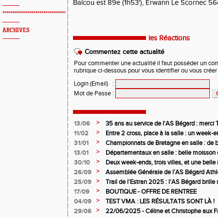
Balcou est 89e (1h53'), Erwann Le Scornec 56e
*************************************************
ARCHIVES
les Réactions
Commentez cette actualité
Pour commenter une actualité il faut posséder un compt
rubrique ci-dessous pour vous identifier ou vous crée
Login (Email)
:
Mot de Passe
:
>
13/06
35 ans au service de l'AS Bégard : merci T
>
11/02
Entre 2 cross, place à la salle : un week
>
31/01
Championnats de Bretagne en salle : de b
juniors filles de l’AS Bégard Athlétisme
>
13/01
Départementaux en salle : belle moisson 
Bégard Athlétisme
>
30/10
Deux week-ends, trois villes, et une bel
pour l’AS Bégard !
>
26/09
Assemblée Générale de l’AS Bégard Athl
>
25/09
Trail de l’Estran 2025 : l’AS Bégard brille s
>
17/09
BOUTIQUE - OFFRE DE RENTREE
>
04/09
TEST VMA : LES RÉSULTATS SONT LÀ !
>
29/06
22/06/2025 - Céline et Christophe aux F