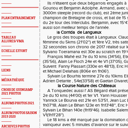
Ils n'étaient que deux bégarrois engagés à
Gouriou et Benjamin Adolphe. Armand, avec u
*************************************************
3000m steeple (record du club), est 2ème junio
champion de Bretagne de cross, et bat de 15
PLAN ENTRAINEMENT
du 2e tour des Interclubs. Benjamin, avec 15
aussi son meilleur temps de l'année.
*************************************************
l
a Corrida de Langueux
Le gros des troupes était à Langueux. Clau
TABLEAU
ALLURES/VMA
féminine du 5kms (21'02'') et 1ère V2, très sati
32 secondes son chrono de 2017 réalisé sur 
ECHELLE EFFORT
Sylvano Toeramana est 30e au scratch en 19'41
François Mahé est 7e du 10 kms (34'56), Eti
*************************************************
(35'56), Alain Le Floch 24e et 4e V1 (37'05), G
Suivent Fanny Plassart (330e en 48'13), Eric 
LIENS
et Michael Delahais (806e en 1h06').
Sylvain Le Bourhis termine 27e du 10kms Elit
MÉDIATHÈQUE
Adrien Detante , 54e(33'58) et Gaetan Divaret,
la Course Nature des Châteaux
CROSS DE GUINGAMP
A Tonquedec aussi l' AS Bégard était présen
2021 PHOTOS
2e du 10 kms (44'00) et 1er V1. Yann Houssier
Yannick Le Bourva est 21e en 53'51, Jean Luc 
ALBUMS PHOTOS 2021
1h07'18, Alain Le Bihan 123e en 1h13'48'', Eric 
Sylvain Le Bihan 140e (1h19'46). Isabelle Salem
ALBUM PHOTOS SAISON
V1(1h11'28'').
2019 2020
Le 18 kms a été marqué par la domination d
vainqueur avec 5 minutes d'avance sur le suivan
ARCHIVES PHOTOS