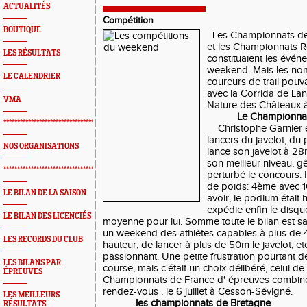
ACTUALITÉS
Compétition
BOUTIQUE
Les Championnats de
et les Championnats 
LES RÉSULTATS
constituaient les évé
weekend. Mais les nom
LE CALENDRIER
coureurs de trail pouv
avec la Corrida de La
VMA
Nature des Châteaux 
Le Championnat
*************************************************
Christophe Garnier ét
lancers du javelot, du 
NOS ORGANISATIONS
lance son javelot à 28
son meilleur niveau, gê
*************************************************
perturbé le concours. 
de poids: 4ème avec 1
LE BILAN DE LA SAISON
avoir, le podium était 
expédie enfin le disq
LE BILAN DES LICENCIÉS
moyenne pour lui. Somme toute le bilan est sa
un weekend des athlètes capables à plus de 
LES RECORDS DU CLUB
hauteur, de lancer à plus de 50m le javelot, etc.
passionnant. Une petite frustration pourtant d
LES BILANS PAR
course, mais c'était un choix délibéré, celui de
ÉPREUVES
Championnats de France d' épreuves combiné
rendez-vous , le 6 juillet à Cesson-Sévigné.
LES MEILLEURS
les championnats de Bretagne
RÉSULTATS