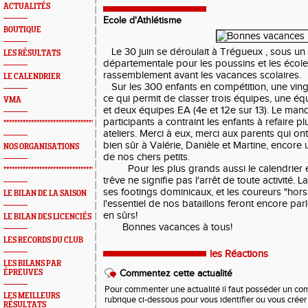
ACTUALITÉS
Ecole d'Athlétisme
BOUTIQUE
Le 30 juin se déroulait à Trégueux , sous un b
LES RÉSULTATS
départementale pour les poussins et les écoles
rassemblement avant les vacances scolaires.
LE CALENDRIER
Sur les 300 enfants en compétition, une vingt
ce qui permit de classer trois équipes, une éq
VMA
et deux équipes EA (4e et 12e sur 13). Le man
participants a contraint les enfants à refaire p
*************************************************
ateliers. Merci à eux, merci aux parents qui ont
bien sûr à Valérie, Danièle et Martine, encore
NOS ORGANISATIONS
de nos chers petits.
Pour les plus grands aussi le calendrier es
*************************************************
trêve ne signifie pas l'arrêt de toute activité. L
ses footings dominicaux, et les coureurs "hors
LE BILAN DE LA SAISON
l'essentiel de nos bataillons feront encore par
en sûrs!
LE BILAN DES LICENCIÉS
Bonnes vacances à tous!
LES RECORDS DU CLUB
les Réactions
LES BILANS PAR
ÉPREUVES
Commentez cette actualité
Pour commenter une actualité il faut posséder un compt
LES MEILLEURS
rubrique ci-dessous pour vous identifier ou vous crée
RÉSULTATS