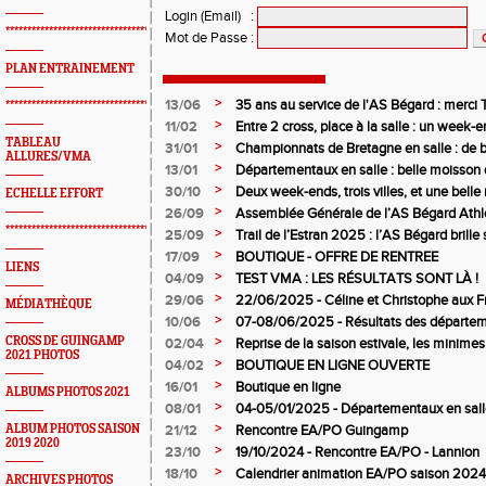
Login (Email)
:
*************************************************
Mot de Passe
:
PLAN ENTRAINEMENT
>
13/06
35 ans au service de l'AS Bégard : merci T
*************************************************
>
11/02
Entre 2 cross, place à la salle : un week
TABLEAU
>
31/01
Championnats de Bretagne en salle : de b
ALLURES/VMA
juniors filles de l’AS Bégard Athlétisme
>
13/01
Départementaux en salle : belle moisson 
Bégard Athlétisme
>
30/10
Deux week-ends, trois villes, et une bel
ECHELLE EFFORT
pour l’AS Bégard !
>
26/09
Assemblée Générale de l’AS Bégard Athl
*************************************************
>
25/09
Trail de l’Estran 2025 : l’AS Bégard brille s
>
17/09
BOUTIQUE - OFFRE DE RENTREE
LIENS
>
04/09
TEST VMA : LES RÉSULTATS SONT LÀ !
>
29/06
22/06/2025 - Céline et Christophe aux F
MÉDIATHÈQUE
>
10/06
07-08/06/2025 - Résultats des départem
>
CROSS DE GUINGAMP
02/04
Reprise de la saison estivale, les minimes
2021 PHOTOS
>
04/02
BOUTIQUE EN LIGNE OUVERTE
>
16/01
Boutique en ligne
ALBUMS PHOTOS 2021
>
08/01
04-05/01/2025 - Départementaux en salle
>
ALBUM PHOTOS SAISON
21/12
Rencontre EA/PO Guingamp
2019 2020
>
23/10
19/10/2024 - Rencontre EA/PO - Lannion
>
18/10
Calendrier animation EA/PO saison 202
ARCHIVES PHOTOS